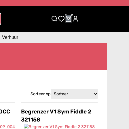
0
0
Verhuur
Sorteer op
50CC
Begrenzer V1 Sym Fiddle 2
321158