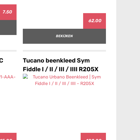
7.50
62.00
BEKIJKEN
CC
Tucano beenkleed Sym
Fiddle I / II / III / IIII R205X