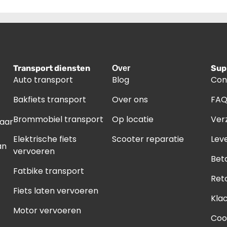
Transport diensten
Sup
Over
Auto transport
Blog
Con
Bakfiets transport
Over ons
FA
Brommobiel transport
Op locatie
Ver
naar
Elektrische fiets
Scooter reparatie
Leve
an
vervoeren
Bet
Fatbike transport
Ret
Fiets laten vervoeren
Kla
Motor vervoeren
Coo