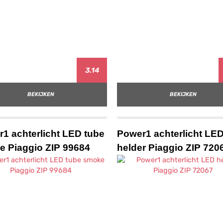
3.14
BEKIJKEN
BEKIJKEN
1 achterlicht LED tube
Power1 achterlicht LE
 Piaggio ZIP 99684
helder Piaggio ZIP 720