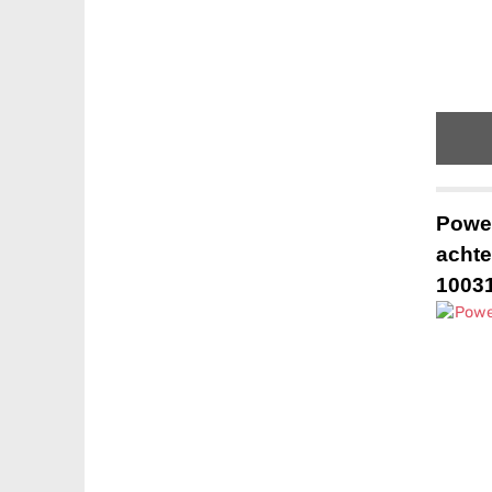
Power
achte
1003