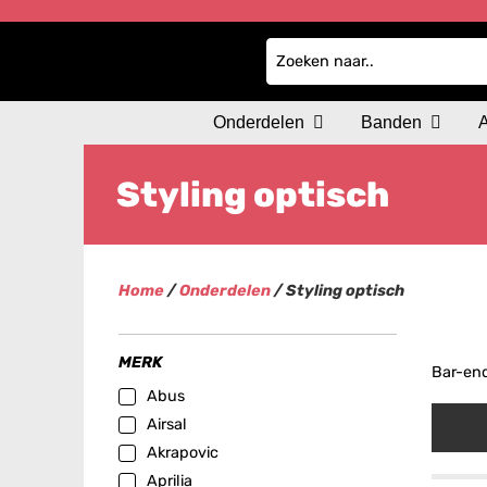
Onderdelen
Banden
Styling optisch
Home
/
Onderdelen
/ Styling optisch
MERK
Bar-en
Abus
Airsal
Akrapovic
Aprilia