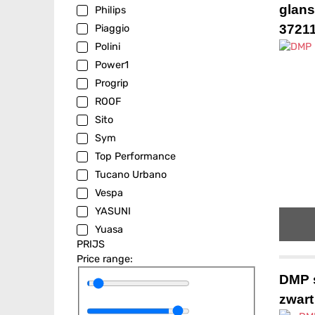
glans
Philips
3721
Piaggio
Polini
Power1
Progrip
ROOF
Sito
Sym
Top Performance
Tucano Urbano
Vespa
YASUNI
Yuasa
PRIJS
Price range:
DMP 
zwart