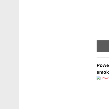
Power
smoke