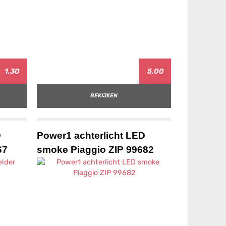
1.30
5.00
BEKIJKEN
D
Power1 achterlicht LED
67
smoke Piaggio ZIP 99682