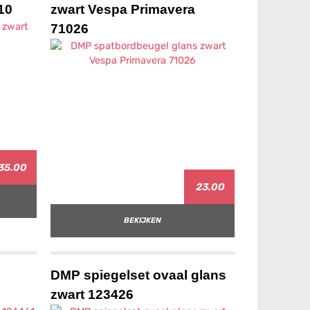
10
zwart Vespa Primavera
71026
35.00
23.00
BEKIJKEN
DMP spiegelset ovaal glans
zwart 123426