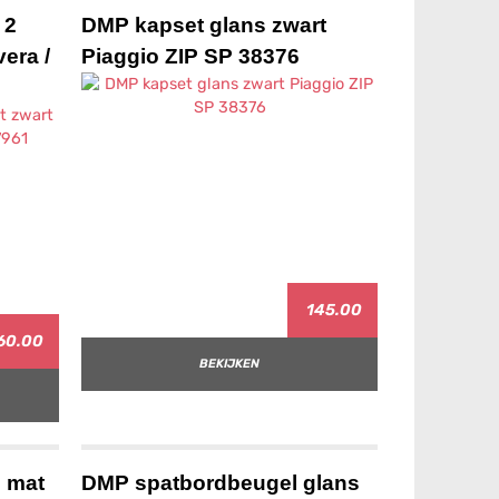
 2
DMP kapset glans zwart
era /
Piaggio ZIP SP 38376
145.00
60.00
BEKIJKEN
 mat
DMP spatbordbeugel glans