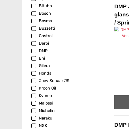
DMP a
Bitubo
Bosch
glans
Bosma
/ Spr
Buzzetti
Castrol
Derbi
DMP
Eni
Gilera
Honda
Joey Schaar JS
Kroon Oil
Kymco
Malossi
Michelin
Naraku
DMP 
NGK