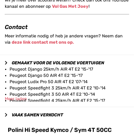
Wil je meer over scooters weten? Check dan ook ons YouTube
kanaal en abonneer op
Vol Gas Met Joey
!
Contact
Meer informatie nodig of heb je andere vragen? Neem dan
via
deze link contact met ons op.
GEMAAKT VOOR DE VOLGENDE VOERTUIGEN
Peugeot Django 25km/h AIR 4T E2 '15-'17
Peugeot Django 50 AIR 4T E2 '15-'17
Peugeot Ludix Pro 50 AIR 4T E2 '07-'14
Peugeot Speedfight 3 25km/h AIR 4T E2 '10-'14
Peugeot Speedfight 3 50 AIR 4T E2 '10-'14
Meer laden
Peugeot Speedfight 4 25km/h AIR 4T E2 '15-'17
Peugeot Speedfight 4 50 AIR 4T E2 '15-'17
Peugeot Streetzone 25km/h AIR 4T E2 '14-'17
VAAK SAMEN VERKOCHT
Peugeot Streetzone 50 AIR 4T E2 '14-'17
Peugeot Tweet 25km/h AIR 4T E2 '10-'13
Polini Hi Speed Kymco / Sym 4T 50CC
Peugeot Tweet 50 AIR 4T E2 '10-'13