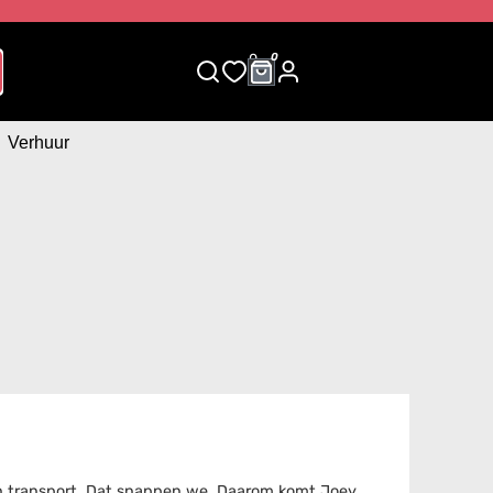
0
0
Verhuur
van transport. Dat snappen we. Daarom komt Joey