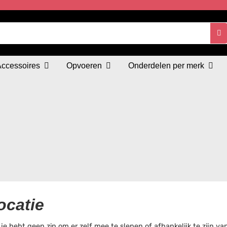
Accessoires
Opvoeren
Onderdelen per merk
ocatie
je hebt geen zin om er zelf mee te slepen of afhankelijk te zijn 