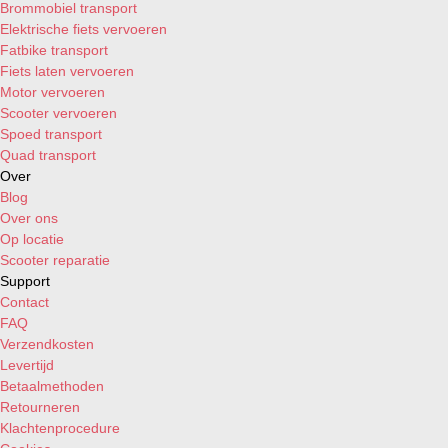
Garelli Freeland 150 AIR 4T E1 '01-'02
Brommobiel transport
Garelli Joker 125-150 AIR 4T E1 '01-'02
Elektrische fiets vervoeren
Garelli T-Rex 125 AIR 4T E1 '99-'01
Fatbike transport
Garelli T-Rex 150 AIR 4T E1 '99-'01
Fiets laten vervoeren
Generic Xor 125 AIR 4T E2 '05-'09
Motor vervoeren
Giantco Dolphin I 125 AIR 4T E2 '07-'08 (JL125T-1
Scooter vervoeren
Giantco Dolphin I 50 AIR 4T E2 '07-'08 (JL50QT-4)
Spoed transport
Giantco Falcon II 125 AIR 4T E2 '08-'16 (YY125T-
Quad transport
Giantco Sprint City 50 AIR 4T E2 '09-'16 (BT49QT-
Over
Keeway F-Act 125 AIR 4T E3 '10-'12
Blog
Keeway Matrix 125 AIR 4T E3 '07-'09
Over ons
Kreidler Florett RMC-F 125 AIR 4T E2 '06-'13
Op locatie
Kymco Agility R10 Basic 50 AIR 4T E2 '05-'08
Scooter reparatie
Kymco Agility R10 Basic MMC 50 AIR 4T E2 '09-'1
Support
Kymco Agility R10 Premium 50 AIR 4T E2 '05-'08
Contact
Kymco Agility R12 Basic 125 AIR 4T E2 '06-'08
FAQ
Kymco Agility R12 Basic 50 AIR 4T E2 '05-'08
Verzendkosten
Kymco Agility R12 Basic MMC 125 AIR 4T E2 '09-'
Levertijd
Kymco Agility R12 Basic MMC 50 AIR 4T E2 '09-'1
Betaalmethoden
Kymco Agility R12 Carry 50 AIR 4T E2 '11-'17
Retourneren
Kymco Agility R12 RS 125 AIR 4T E2 '09-'17
Klachtenprocedure