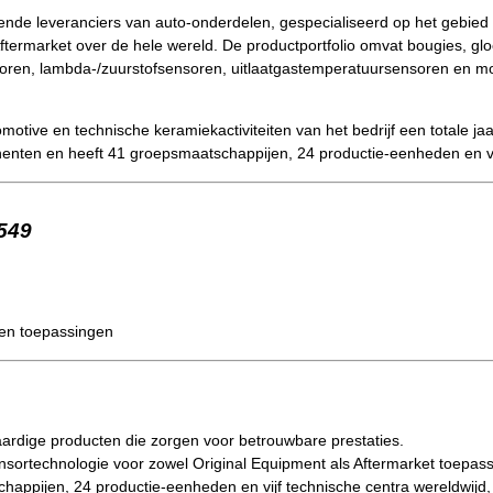
e leveranciers van auto-onderdelen, gespecialiseerd op het gebied va
Aftermarket over de hele wereld. De productportfolio omvat bougies, gl
ren, lambda-/zuurstofsensoren, uitlaatgastemperatuursensoren en mo
ive en technische keramiekactiviteiten van het bedrijf een totale jaa
enten en heeft 41 groepsmaatschappijen, 24 productie-eenheden en v
549
 en toepassingen
rdige producten die zorgen voor betrouwbare prestaties.
nsortechnologie voor zowel Original Equipment als Aftermarket toepas
appijen, 24 productie-eenheden en vijf technische centra wereldwijd,