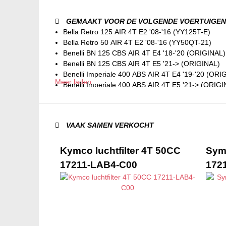
GEMAAKT VOOR DE VOLGENDE VOERTUIGEN
Bella Retro 125 AIR 4T E2 '08-'16 (YY125T-E)
Bella Retro 50 AIR 4T E2 '08-'16 (YY50QT-21)
Benelli BN 125 CBS AIR 4T E4 '18-'20 (ORIGINAL)
Benelli BN 125 CBS AIR 4T E5 '21-> (ORIGINAL)
Benelli Imperiale 400 ABS AIR 4T E4 '19-'20 (ORI
Meer laden
Benelli Imperiale 400 ABS AIR 4T E5 '21-> (ORIGI
Benelli TNT 125 CBS AIR 4T E4 '17-'20 (ORIGINA
Benelli TNT 125 CBS AIR 4T E5 '21-> (ORIGINAL)
Boatian BT49QT-11/ BT50QT-11 Retro 50 AIR 4T
VAAK SAMEN VERKOCHT
Boatian BT49QT-12/ BT50QT-12 50 AIR 4T
Boatian BT49QT-7/ BT50QT-7 50 AIR 4T
Boatian BT49QT-9/ BT50QT-9 50 AIR 4T
Kymco luchtfilter 4T 50CC
Sym 
CPI Oliver 125 AIR 4T E1 '01-'03
17211-LAB4-C00
172
Daelim Besbi 125 AIR 4T E2 '07-'16
Daelim Delfino 125 AIR 4T E3 '09-'12
Flex Tech Cityliner 50 AIR 4T (BT50QT-9)
Flex Tech Firenze 125 AIR 4T (YY125T-19)
Flex Tech Firenze 50 AIR 4T (YY50QT-21)
Flex Tech Fun 125 AIR 4T (YY125T-6)