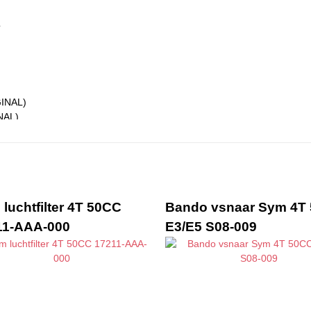
GINAL)
NAL)
L)
luchtfilter 4T 50CC
Bando vsnaar Sym 4T
11-AAA-000
E3/E5 S08-009