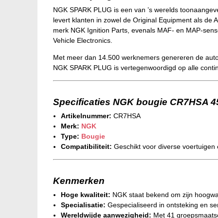
NGK SPARK PLUG is een van ’s werelds toonaangevend
levert klanten in zowel de Original Equipment als de 
merk NGK Ignition Parts, evenals MAF- en MAP-senso
Vehicle Electronics.
Met meer dan 14.500 werknemers genereren de automot
NGK SPARK PLUG is vertegenwoordigd op alle contin
Specificaties NGK bougie CR7HSA 4
Artikelnummer:
CR7HSA
Merk:
NGK
Type:
Bougie
Compatibiliteit:
Geschikt voor diverse voertuigen
Kenmerken
Hoge kwaliteit:
NGK staat bekend om zijn hoogwaa
Specialisatie:
Gespecialiseerd in ontsteking en se
Wereldwijde aanwezigheid:
Met 41 groepsmaatsch