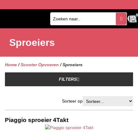
0
0
Sproeiers
Home
/
Scooter Opvoeren
/ Sproeiers
FILTERS
Sorteer op
Piaggio sproeier 4Takt