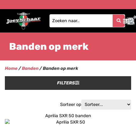
0
0
Banden op merk
Home
/
Banden
/ Banden op merk
FILTERS
Sorteer op
Aprilia SXR 50 banden