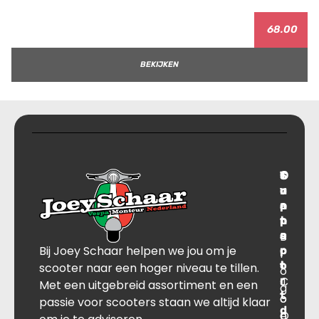
68.00
BEKIJKEN
T
S
C
O
r
u
o
v
a
p
n
e
n
p
t
r
s
B
o
a
Bij Joey Schaar helpen we jou om je
p
r
c
l
o
t
t
scooter naar een hoger niveau te tillen.
o
r
C
J
Met een uitgebreid assortiment en een
g
t
o
o
passie voor scooters staan we altijd klaar
d
O
n
e