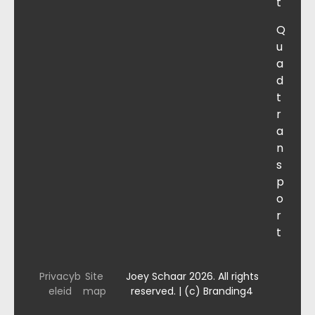
t
Q
u
a
d
t
r
a
n
s
p
o
r
t
Privacyb
Site
Joey Schaar 2026. All rights
eleid
map
reserved. | (c) Branding4