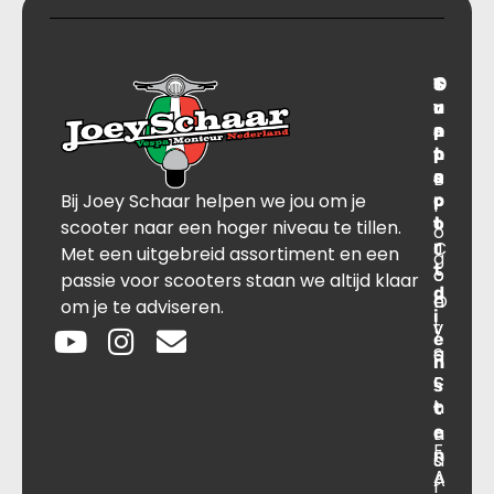
T
S
C
O
r
u
o
v
a
p
n
e
n
p
t
r
s
B
o
a
Bij Joey Schaar helpen we jou om je
p
r
c
l
o
t
t
scooter naar een hoger niveau te tillen.
o
r
C
J
Met een uitgebreid assortiment en een
g
t
o
o
passie voor scooters staan we altijd klaar
d
O
n
e
om je te adviseren.
i
v
t
y
e
e
a
S
n
r
c
c
s
o
t
h
t
e
n
a
F
n
s
a
A
A
r