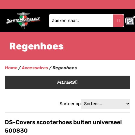
0
Regenhoes
Home
/
Accessoires
/ Regenhoes
FILTERS
Sorteer op
DS-Covers scooterhoes buiten universeel
500830