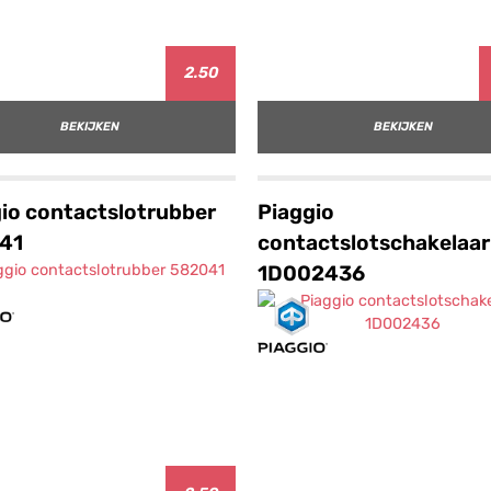
2.50
BEKIJKEN
BEKIJKEN
io contactslotrubber
Piaggio
41
contactslotschakelaar
1D002436