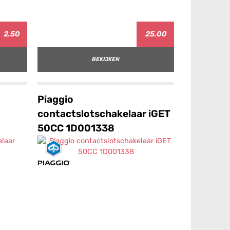
2.50
25.00
BEKIJKEN
Piaggio
contactslotschakelaar iGET
50CC 1D001338