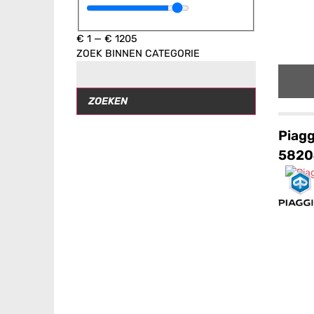
€
1
—
€
1205
ZOEK BINNEN CATEGORIE
ZOEKEN
Piagg
5820