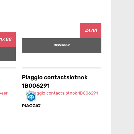
41.00
17.00
BEKIJKEN
Piaggio contactslotnok
1B006291