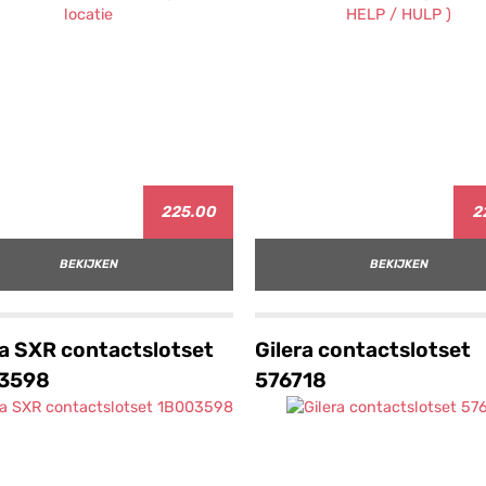
225.00
2
BEKIJKEN
BEKIJKEN
ia SXR contactslotset
Gilera contactslotset
3598
576718