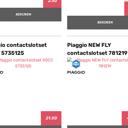
2.50
BEKIJKEN
BEKIJKEN
io contactslotset
Piaggio NEW FLY
 5735125
contactslotset 781219
21.00