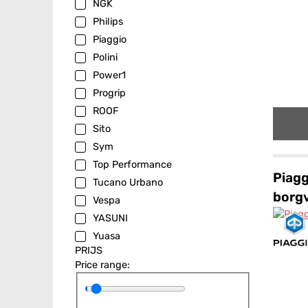
NGK
Philips
Piaggio
Polini
Power1
Progrip
ROOF
Sito
Sym
Top Performance
Piagg
Tucano Urbano
borg
Vespa
YASUNI
Yuasa
PRIJS
Price range: