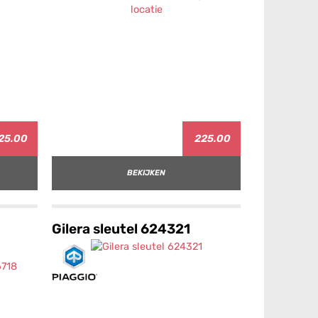
25.00
225.00
BEKIJKEN
Gilera sleutel 624321