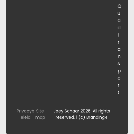
Q
u
a
d
t
r
a
n
s
p
o
r
t
Privacyb
Site
Joey Schaar 2026. All rights
eleid
map
reserved. | (c) Branding4