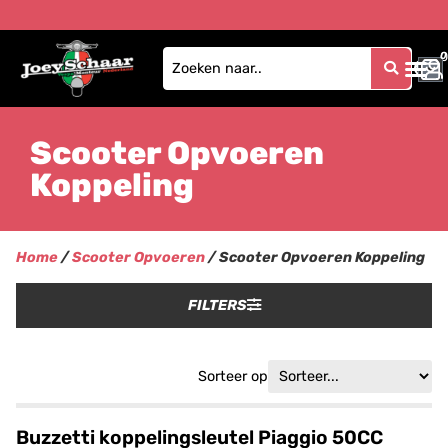
0
0
Scooter Opvoeren
Koppeling
Home
/
Scooter Opvoeren
/ Scooter Opvoeren Koppeling
FILTERS
Sorteer op
Buzzetti koppelingsleutel Piaggio 50CC