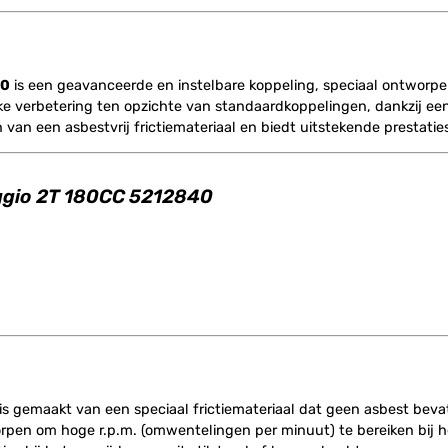
40
is een geavanceerde en instelbare koppeling, speciaal ontworpe
jke verbetering ten opzichte van standaardkoppelingen, dankzij 
an een asbestvrij frictiemateriaal en biedt uitstekende prestaties 
aggio 2T 180CC 5212840
 is gemaakt van een speciaal frictiemateriaal dat geen asbest bevat
orpen om hoge r.p.m. (omwentelingen per minuut) te bereiken bij 