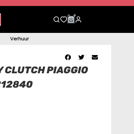
0
0
Verhuur
Y CLUTCH PIAGGIO
212840