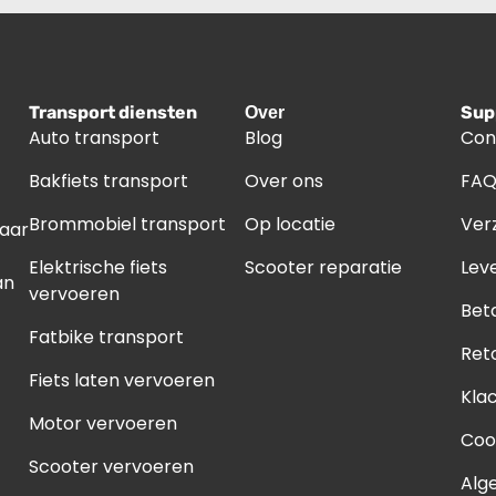
Transport diensten
Sup
Over
Auto transport
Blog
Con
Bakfiets transport
Over ons
FA
Brommobiel transport
Op locatie
Ver
naar
Elektrische fiets
Scooter reparatie
Leve
an
vervoeren
Bet
Fatbike transport
Ret
Fiets laten vervoeren
Kla
Motor vervoeren
Coo
Scooter vervoeren
Alg