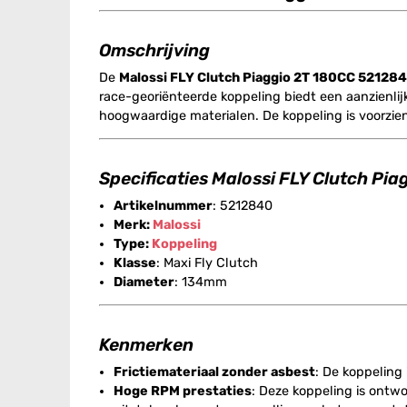
Omschrijving
De
Malossi FLY Clutch Piaggio 2T 180CC 52128
race-georiënteerde koppeling biedt een aanzienli
hoogwaardige materialen. De koppeling is voorzien v
Specificaties Malossi FLY Clutch Pi
Artikelnummer
: 5212840
Merk:
Malossi
Type:
Koppeling
Klasse
: Maxi Fly Clutch
Diameter
: 134mm
Kenmerken
Frictiemateriaal zonder asbest
: De koppeling
Hoge RPM prestaties
: Deze koppeling is ontw