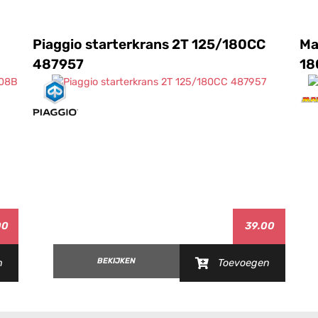
Piaggio starterkrans 2T 125/180CC
Ma
487957
18
00
39.00
BEKIJKEN
n
Toevoegen