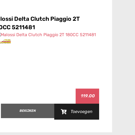
lossi Delta Clutch Piaggio 2T
Malossi Mu
0CC 5211481
125/180CC
119.00
BEKIJKEN
B
Toevoegen