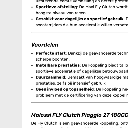
uitstekende eerste versnelling en betere prestat
Sportieve afstelling
: De Maxi Fly Clutch word
hoogste niveau van racen.
Geschikt voor dagelijks en sportief gebruik
: 
scooterrijders die hun acceleratie willen verbe
Voordelen
Perfecte start
: Dankzij de geavanceerde techni
scherpe bochten.
Instelbare prestaties
: De koppeling biedt tal
sportieve acceleratie of dagelijkse betrouwbaar
Duurzaamheid
: Gemaakt van hoogwaardige mate
prestaties, zelfs bij intensief gebruik.
Geen invloed op topsnelheid
: De koppeling he
probleem met de certificering van deze koppelin
Malossi FLY Clutch Piaggio 2T 180C
De Fly Clutch is een geavanceerde koppeling, ontw