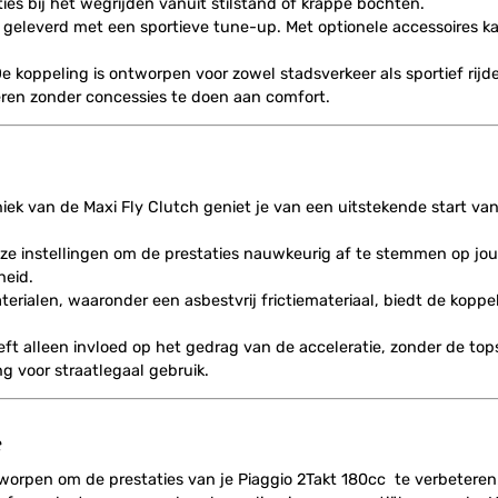
ies bij het wegrijden vanuit stilstand of krappe bochten.
t geleverd met een sportieve tune-up. Met optionele accessoires k
De koppeling is ontworpen voor zowel stadsverkeer als sportief rijd
teren zonder concessies te doen aan comfort.
ek van de Maxi Fly Clutch geniet je van een uitstekende start vanui
loze instellingen om de prestaties nauwkeurig af te stemmen op jo
heid.
rialen, waaronder een asbestvrij frictiemateriaal, biedt de kopp
eft alleen invloed op het gedrag van de acceleratie, zonder de top
g voor straatlegaal gebruik.
C
orpen om de prestaties van je Piaggio 2Takt 180cc te verbeteren.