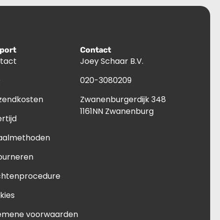
port
Contact
tact
Joey Schaar B.V.
Q
020-3080209
zendkosten
Zwanenburgerdijk 348
1161NN Zwanenburg
rtijd
aalmethoden
ourneren
chtenprocedure
kies
emene voorwaarden