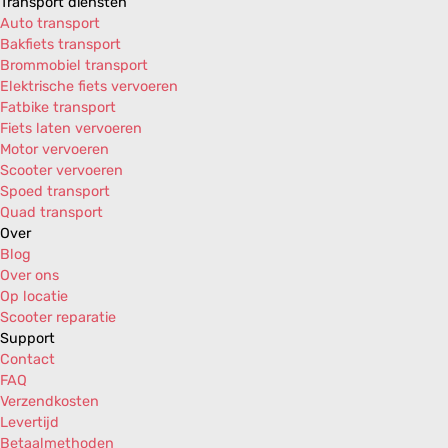
Transport diensten
Derbi Atlantis 50 AIR 2T E2 '10-'11 (Piaggio)
Auto transport
Derbi Atlantis 50 AIR 4T 2V E2 '04-'07 (Piaggio)
Bakfiets transport
Derbi Boulevard 25km/h AIR 4T 2V E2 '09 (Piagg
Brommobiel transport
Derbi Boulevard 50 AIR 2T E2 '09-'14 (Piaggio)
Elektrische fiets vervoeren
Derbi Boulevard 50 AIR 4T 2V E2 '09 (Piaggio)
Fatbike transport
Derbi GP1 50 AIR 2T '01 (Piaggio)
Fiets laten vervoeren
Derbi GP1 50 H2O 2T E1 '01-'03 (Piaggio)
Motor vervoeren
Derbi GP1 50 Open H2O 2T E2 '06-'09 (Piaggio)
Scooter vervoeren
Derbi Sonar 50 AIR 2T E2 '09 (Piaggio)
Spoed transport
Derbi Variant 50 Sport AIR 2T E2 '12 (Piaggio)
Quad transport
Gilera DNA 50 H2O 2T E1 '00-'01
Over
Gilera DNA 50 H2O 2T E2 '02-'04
Blog
Gilera DNA RST 50 H2O 2T E2 '05-'06
Over ons
Gilera Easy Moving 50 AIR 2T '95-'99
Op locatie
Gilera ICE 50 AIR 2T E2 '02-'05
Scooter reparatie
Gilera Runner 50 DD H2O 2T E1 '98-'01
Support
Gilera Runner 50 DT H2O 2T E1 '98-'01
Contact
Gilera Runner 50 FL H2O 2T E2 '02-'04
FAQ
Gilera Runner 50 SP H2O 2T E2 '02-'04
Verzendkosten
Gilera Runner 50 SP RST H2O 2T E2 '05-'06
Levertijd
Gilera Runner 50 SP RST H2O 2T E2 '07
Betaalmethoden