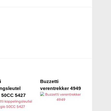
i
Buzzetti
ngsleutel
verentrekker 4949
o 50CC 5427