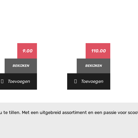
)
aggio)
9.00
110.00
)
gio)
BEKIJKEN
BEKIJKEN
ggio)
et)
Toevoegen
Toevoegen
t)
re Jet)
te tillen. Met een uitgebreid assortiment en een passie voor scoote
o)