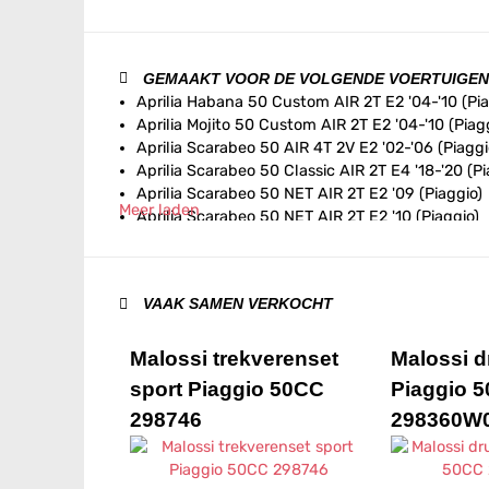
GEMAAKT VOOR DE VOLGENDE VOERTUIGEN
Aprilia Habana 50 Custom AIR 2T E2 '04-'10 (Pia
Aprilia Mojito 50 Custom AIR 2T E2 '04-'10 (Piag
Aprilia Scarabeo 50 AIR 4T 2V E2 '02-'06 (Piaggi
Aprilia Scarabeo 50 Classic AIR 2T E4 '18-'20 (Pi
Aprilia Scarabeo 50 NET AIR 2T E2 '09 (Piaggio)
Meer laden
Aprilia Scarabeo 50 NET AIR 2T E2 '10 (Piaggio)
Aprilia Scarabeo 50 NET AIR 4T 4V E2 '09-'10 (P
Aprilia Scarabeo 50 RST AIR 4T 2V E2 '06-'09 (P
Aprilia Scarabeo 50 RST AIR 4T 4V E2 '09-'12 (Pi
VAAK SAMEN VERKOCHT
Aprilia Scarabeo 50 RST AIR 4T 4V E2 '14-'17 (Pi
Aprilia Scarabeo 50 Street AIR 2T E2 '05-'06 (Pi
Aprilia Scarabeo 50 Street AIR 2T E2 '06-'09 (Pi
Malossi trekverenset
Malossi d
Aprilia Scarabeo 50 Street AIR 2T E2 '10-'12 (Pia
sport Piaggio 50CC
Piaggio 
Aprilia Scarabeo 50 Street AIR 2T E2 '14-'17 (Pia
298746
298360W
Aprilia Scarabeo 50 Street AIR 2T E4 '18-'20 (Pi
Aprilia Sport City 50 One AIR 2T E3 '08-'11
Aprilia Sport City 50 One AIR 4T 2V E2 '08-'10