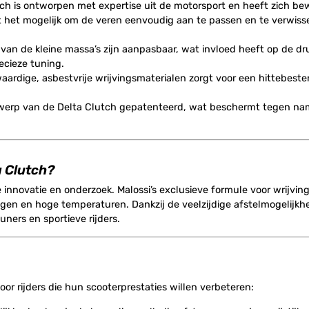
ch is ontworpen met expertise uit de motorsport en heeft zich be
het mogelijk om de veren eenvoudig aan te passen en te verwisse
van de kleine massa’s zijn aanpasbaar, wat invloed heeft op de dr
recieze tuning.
ardige, asbestvrije wrijvingsmaterialen zorgt voor een hittebeste
twerp van de Delta Clutch gepatenteerd, wat beschermt tegen na
a Clutch?
 innovatie en onderzoek. Malossi’s exclusieve formule voor wrijvin
ngen en hoge temperaturen. Dankzij de veelzijdige afstelmogelijkh
uners en sportieve rijders.
oor rijders die hun scooterprestaties willen verbeteren: