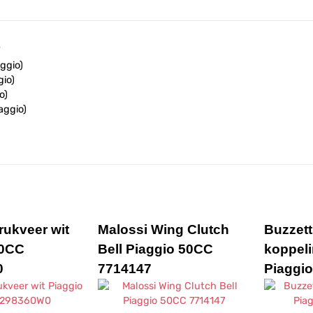
ggio)
gio)
o)
aggio)
iaggio)
iaggio)
aggio)
aggio)
aggio)
aggio)
rukveer wit
Malossi Wing Clutch
Buzzett
ggio)
50CC
Bell Piaggio 50CC
koppeli
ggio)
0
7714147
Piaggi
aggio)