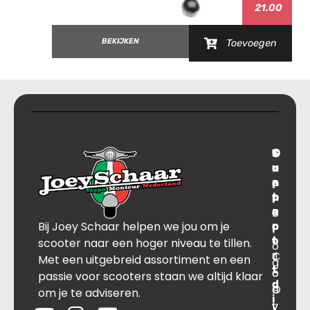
21.00
BEKIJKEN
Toevoegen
T
S
C
O
r
u
o
v
a
p
n
e
n
p
t
r
s
B
o
a
Bij Joey Schaar helpen we jou om je
p
r
c
l
o
t
t
scooter naar een hoger niveau te tillen.
o
r
C
J
Met een uitgebreid assortiment en een
g
t
o
o
passie voor scooters staan we altijd klaar
d
O
n
e
om je te adviseren.
i
v
t
y