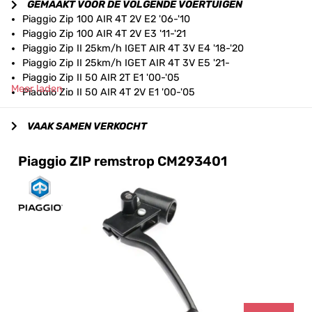
GEMAAKT VOOR DE VOLGENDE VOERTUIGEN
Piaggio Zip 100 AIR 4T 2V E2 '06-'10
Piaggio Zip 100 AIR 4T 2V E3 '11-'21
Piaggio Zip II 25km/h IGET AIR 4T 3V E4 '18-'20
Piaggio Zip II 25km/h IGET AIR 4T 3V E5 '21-
Piaggio Zip II 50 AIR 2T E1 '00-'05
Meer laden
Piaggio Zip II 50 AIR 4T 2V E1 '00-'05
Piaggio Zip II 50 AIR 4T 2V E2 '06-'17
Piaggio Zip II 50i IGET AIR 4T 3V E4 '18-'20
VAAK SAMEN VERKOCHT
Piaggio Zip II 50i IGET AIR 4T 3V E5 '21-
Piaggio Zip SP2 50 H2O 2T E1 '01-'05
Piaggio ZIP remstrop CM293401