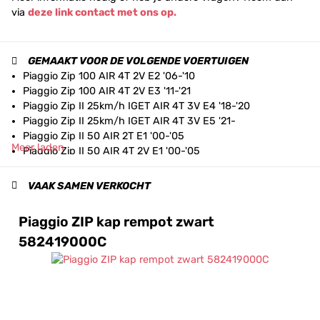
via
deze link contact met ons op.
GEMAAKT VOOR DE VOLGENDE VOERTUIGEN
Piaggio Zip 100 AIR 4T 2V E2 '06-'10
Piaggio Zip 100 AIR 4T 2V E3 '11-'21
Piaggio Zip II 25km/h IGET AIR 4T 3V E4 '18-'20
Piaggio Zip II 25km/h IGET AIR 4T 3V E5 '21-
Piaggio Zip II 50 AIR 2T E1 '00-'05
Meer laden
Piaggio Zip II 50 AIR 4T 2V E1 '00-'05
Piaggio Zip II 50 AIR 4T 2V E2 '06-'17
Piaggio Zip II 50i IGET AIR 4T 3V E4 '18-'20
VAAK SAMEN VERKOCHT
Piaggio Zip II 50i IGET AIR 4T 3V E5 '21-
Piaggio Zip SP2 50 H2O 2T E1 '01-'05
Piaggio ZIP kap rempot zwart
582419000C