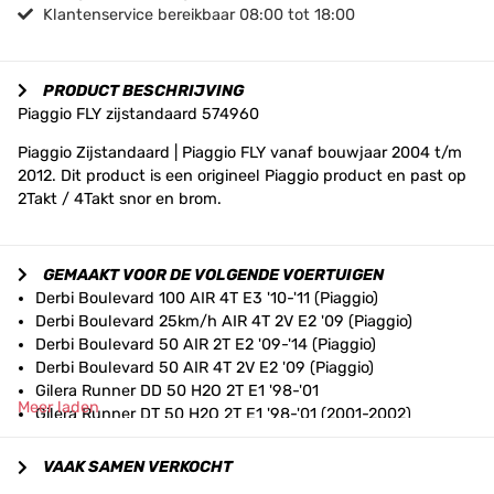
Klantenservice bereikbaar 08:00 tot 18:00
PRODUCT BESCHRIJVING
Piaggio FLY zijstandaard 574960
Piaggio Zijstandaard | Piaggio FLY vanaf bouwjaar 2004 t/m
2012. Dit product is een origineel Piaggio product en past op
2Takt / 4Takt snor en brom.
GEMAAKT VOOR DE VOLGENDE VOERTUIGEN
Derbi Boulevard 100 AIR 4T E3 '10-'11 (Piaggio)
Derbi Boulevard 25km/h AIR 4T 2V E2 '09 (Piaggio)
Derbi Boulevard 50 AIR 2T E2 '09-'14 (Piaggio)
Derbi Boulevard 50 AIR 4T 2V E2 '09 (Piaggio)
Gilera Runner DD 50 H2O 2T E1 '98-'01
Meer laden
Gilera Runner DT 50 H2O 2T E1 '98-'01 (2001-2002)
Gilera Runner FL 50 H2O 2T E2 '02-'04
Gilera Runner Pure Jet 50i H2O 2T E2 '04
VAAK SAMEN VERKOCHT
Gilera Runner SP 50 H2O 2T E2 '02-'04