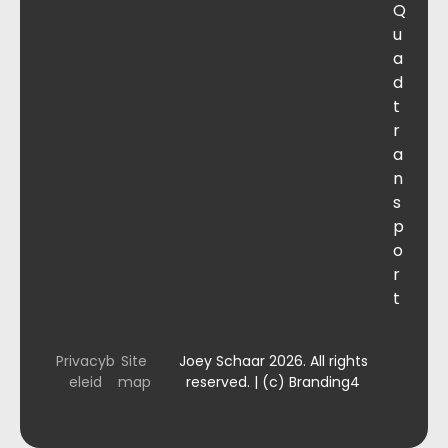
Q
u
a
d
t
r
a
n
s
p
o
r
t
Privacyb
Site
Joey Schaar 2026. All rights
eleid
map
reserved. | (c) Branding4