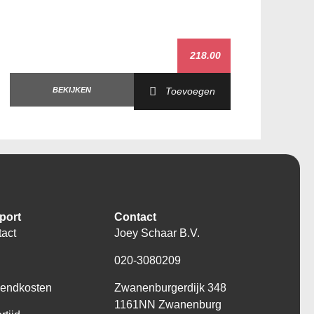
218.00
BEKIJKEN
Toevoegen
port
Contact
act
Joey Schaar B.V.
Q
020-3080209
zendkosten
Zwanenburgerdijk 348
1161NN Zwanenburg