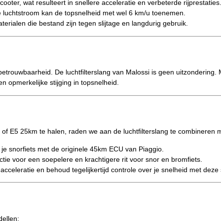
ooter, wat resulteert in snellere acceleratie en verbeterde rijprestaties
e luchtstroom kan de topsnelheid met wel 6 km/u toenemen.
ialen die bestand zijn tegen slijtage en langdurig gebruik.
etrouwbaarheid. De luchtfilterslang van Malossi is geen uitzondering. 
 opmerkelijke stijging in topsnelheid.
 of E5 25km te halen, raden we aan de luchtfilterslang te combineren 
 je snorfiets met de originele 45km ECU van Piaggio.
ctie voor een soepelere en krachtigere rit voor snor en bromfiets.
cceleratie en behoud tegelijkertijd controle over je snelheid met deze 
dellen: