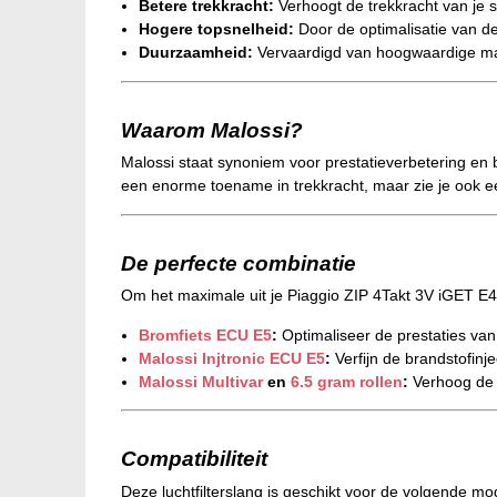
Betere trekkracht:
Verhoogt de trekkracht van je sc
Hogere topsnelheid:
Door de optimalisatie van d
Duurzaamheid:
Vervaardigd van hoogwaardige mater
Waarom Malossi?
Malossi staat synoniem voor prestatieverbetering en b
een enorme toename in trekkracht, maar zie je ook een
De perfecte combinatie
Om het maximale uit je Piaggio ZIP 4Takt 3V iGET E4
Bromfiets ECU E5
:
Optimaliseer de prestaties van
Malossi Injtronic ECU E5
:
Verfijn de brandstofinje
Malossi Multivar
en
6.5 gram rollen
:
Verhoog de a
Compatibiliteit
Deze luchtfilterslang is geschikt voor de volgende mo