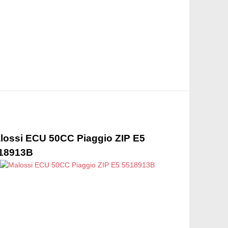
lossi ECU 50CC Piaggio ZIP E5
Malossi E
18913B
5518205