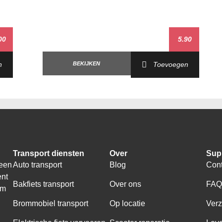
00
5.90
n
BEKIJKEN
Toevoegen
Transport diensten
Over
Sup
 een
Auto transport
Blog
Cont
ent
Bakfiets transport
Over ons
FA
om
Brommobiel transport
Op locatie
Ver