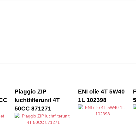
Piaggio ZIP
ENI olie 4T 5W40
0CC
luchtfilterunit 4T
1L 102398
50CC 871271