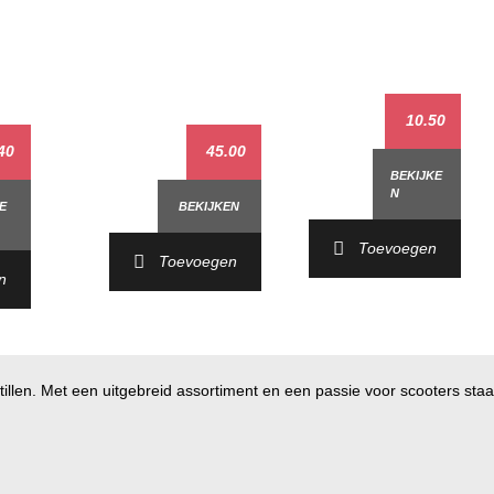
10.50
40
45.00
BEKIJKE
N
E
BEKIJKEN
Toevoegen
Toevoegen
n
illen. Met een uitgebreid assortiment en een passie voor scooters staan