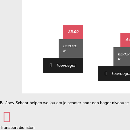
25.00
4.
BEKIJKE
N
BEKIJK
N
Toevoegen
Toevoege
Bij Joey Schaar helpen we jou om je scooter naar een hoger niveau te t
Transport diensten