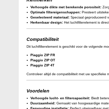
Verhoogde dikte met berekende porositeit:
Zorgt
Optimale filtereigenschappen:
Presteert uitstek
Geselecteerd materiaal:
Speciaal geproduceerd voo
Herkenbaar design:
Het luchtfilterelement is dir
Compatibiliteit
Dit luchtfilterelement is geschikt voor de volgende mo
Piaggio ZIP FR
Piaggio ZIP OT
Piaggio ZIP 4T
Controleer altijd de compatibiliteit met uw specifieke 
Voordelen
Verhoogde lucht- en filtercapaciteit:
Biedt betere
Duurzaamheid:
Gemaakt van hoogwaardige materi
Eenvoudige installatie:
Perfect uitwisselbaar met 