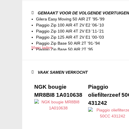
GEMAAKT VOOR DE VOLGENDE VOERTUIGEN
Gilera Easy Moving 50 AIR 2T '95-'99
Piaggio Zip 100 AIR 4T 2V E2 '06-'10
Piaggio Zip 100 AIR 4T 2V E3 '11-'21
Piaggio Zip 125 AIR 4T 2V E1 '00-'03
Piaggio Zip Base 50 AIR 2T '91-'94
Meer laden
Piaggio Zip Base 50 AIR 2T '95
Piaggio Zip II 25km/h AIR 4T 2V E2 '06-'16
Piaggio Zip II 25km/h IGET AIR 4T 3V E4 '18-'20
Piaggio Zip II 25km/h IGET AIR 4T 3V E5 '21-
VAAK SAMEN VERKOCHT
Piaggio Zip II 50 AIR 2T E1 '00-'05
Piaggio Zip II 50 AIR 2T E2 '09-'15
Piaggio Zip II 50 AIR 4T 2V E1 '00-'05
NGK bougie
Piaggio
Piaggio Zip II 50 AIR 4T 2V E2 '06-'17
MR8BI8 1A010638
oliefilterzeef 5
Piaggio Zip II 50i IGET AIR 4T 3V E4 '18-'20
431242
Piaggio Zip II 50i IGET AIR 4T 3V E5 '21-