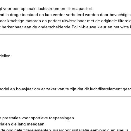
 voor een optimale luchtstroom en filtercapaciteit.
end in droge toestand en kan verder verbeterd worden door bevochtiging
r krachtige motoren en perfect uitwisselbaar met de originele filtere
ect herkenbaar aan de onderscheidende Polini-blauwe kleur en het witte
dellen:
model en bouwjaar om er zeker van te zijn dat dit luchtfilterelement gesc
 prestaties voor sportieve toepassingen.
alen die lang meegaan.
de originele filterelementen, waardoor installatie eenvoudig en snel is.