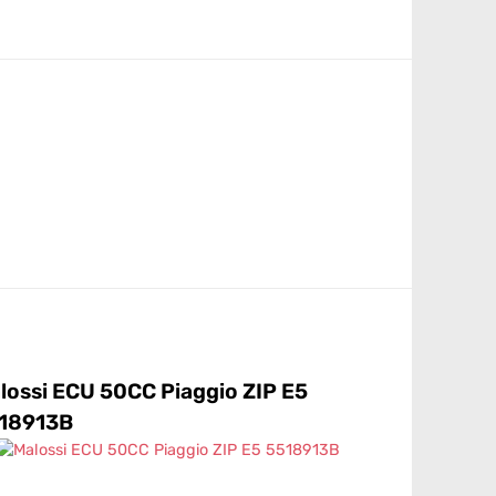
lossi ECU 50CC Piaggio ZIP E5
Malossi EC
18913B
5518205