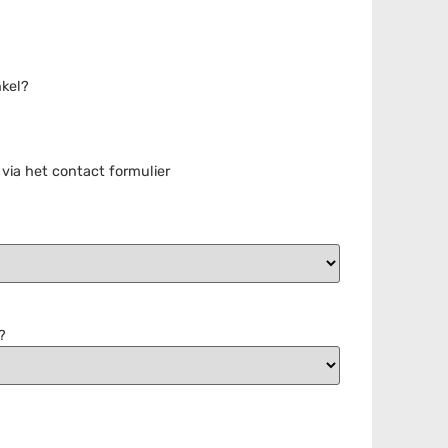
nkel?
ia het contact formulier
?