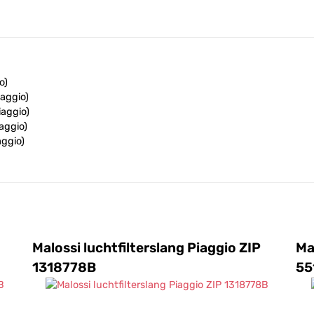
o)
iaggio)
iaggio)
aggio)
aggio)
io)
Malossi luchtfilterslang Piaggio ZIP
Ma
1318778B
55
)
aggio)