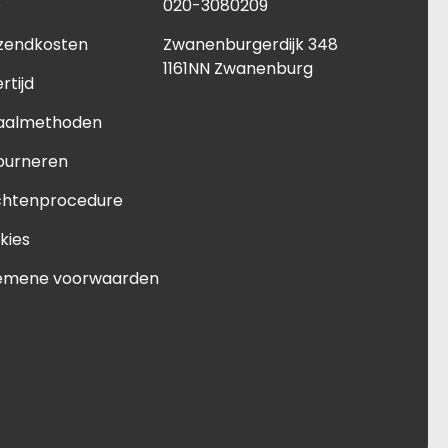
Q
020-3080209
zendkosten
Zwanenburgerdijk 348
1161NN Zwanenburg
rtijd
aalmethoden
ourneren
chtenprocedure
kies
emene voorwaarden