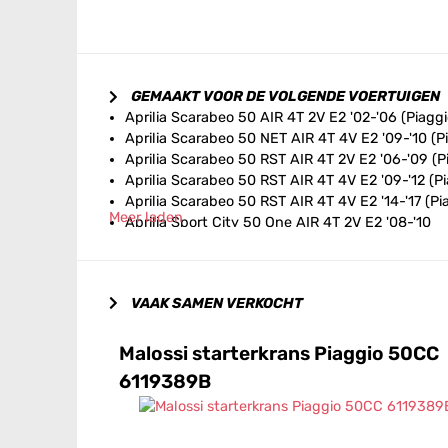
GEMAAKT VOOR DE VOLGENDE VOERTUIGEN
Aprilia Scarabeo 50 AIR 4T 2V E2 '02-'06 (Piaggi
Aprilia Scarabeo 50 NET AIR 4T 4V E2 '09-'10 (P
Aprilia Scarabeo 50 RST AIR 4T 2V E2 '06-'09 (P
Aprilia Scarabeo 50 RST AIR 4T 4V E2 '09-'12 (Pi
Aprilia Scarabeo 50 RST AIR 4T 4V E2 '14-'17 (Pi
Meer laden
Aprilia Sport City 50 One AIR 4T 2V E2 '08-'10
Aprilia Sport City 50 One AIR 4T 4V E2 '11
Aprilia SR 50 Motard AIR 4T 4V E2 '13-'21
Aprilia SXR 50i HE AIR 4T 3V E5 '21->
VAAK SAMEN VERKOCHT
Derbi Atlantis 50 AIR 4T 2V E2 '04-'07 (Piaggio)
Derbi Boulevard 25km/h AIR 4T 2V E2 '09 (Piagg
Derbi Boulevard 50 AIR 4T 2V E2 '09 (Piaggio)
Malossi starterkrans Piaggio 50CC
Italjet Jet-Set 50 AIR 4T 2V E2 '04 (Piaggio)
6119389B
Italjet Torpedo 50 AIR 4T 2V E2 '04 (Piaggio)
Malaguti Centro 50 AIR 4T 2V E2 '08-'11 (Piaggio
Malaguti Ciak 50 Master AIR 4T 2V E2 '06-'11 (Pi