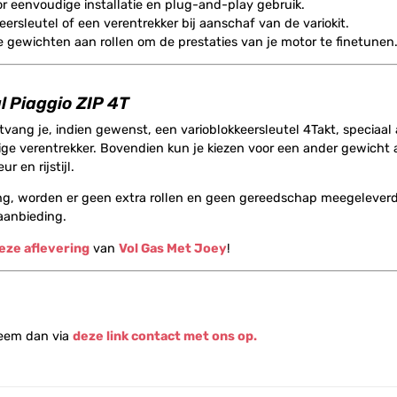
r eenvoudige installatie en plug-and-play gebruik.
eersleutel of een verentrekker bij aanschaf van de variokit.
e gewichten aan rollen om de prestaties van je motor te finetunen
l Piaggio ZIP 4T
ontvang je, indien gewenst, een varioblokkeersleutel 4Takt, specia
ge verentrekker. Bovendien kun je kiezen voor een ander gewicht aa
 en rijstijl.
ng, worden er geen extra rollen en geen gereedschap meegeleverd. H
aanbieding.
eze aflevering
van
Vol Gas Met Joey
!
Neem dan via
deze link contact met ons op.