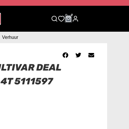
0
0
Verhuur
LTIVAR DEAL
 4T 5111597