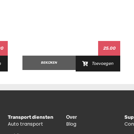
7
00
25.00
0
24
BEKIJKEN
n
Toevoegen
 '18-'20
 '21-'23
Transport diensten
Sup
Over
Auto transport
Blog
Con
'15-'17