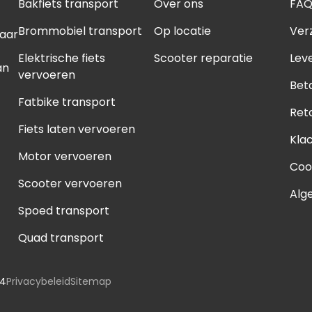
Bakfiets transport
Over ons
FA
'17-'20
 '21-'24
Brommobiel transport
Op locatie
Ver
naar
Elektrische fiets
Scooter reparatie
Leve
'17
an
'20
vervoeren
Bet
'24
Fatbike transport
Ret
Fiets laten vervoeren
Kla
Motor vervoeren
Coo
Scooter vervoeren
Alg
Spoed transport
Quad transport
g4
Privacybeleid
Sitemap