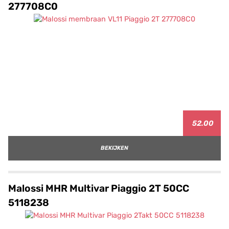
277708C0
52.00
BEKIJKEN
Malossi MHR Multivar Piaggio 2T 50CC
5118238