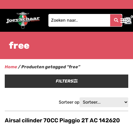
0
0
free
Home
/ Producten getagged “free”
FILTERS
Sorteer op
Airsal cilinder 70CC Piaggio 2T AC 142620