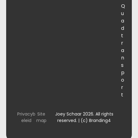
Q
u
a
d
t
r
a
n
s
p
o
r
t
Privacyb
Site
Joey Schaar 2026. All rights
eleid
map
reserved. | (c) Branding4