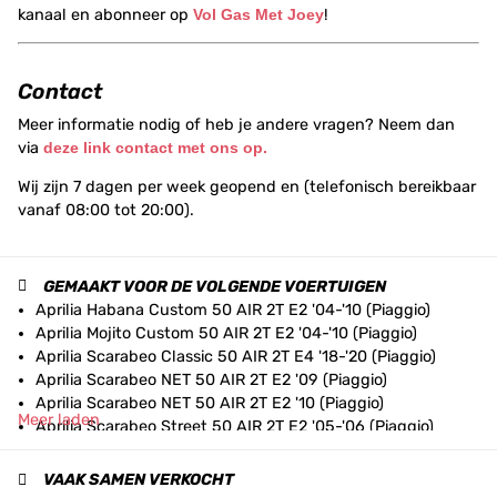
kanaal en abonneer op
Vol Gas Met Joey
!
Contact
Meer informatie nodig of heb je andere vragen? Neem dan
via
deze link contact met ons op.
Wij zijn 7 dagen per week geopend en (telefonisch bereikbaar
vanaf 08:00 tot 20:00).
GEMAAKT VOOR DE VOLGENDE VOERTUIGEN
Aprilia Habana Custom 50 AIR 2T E2 '04-'10 (Piaggio)
Aprilia Mojito Custom 50 AIR 2T E2 '04-'10 (Piaggio)
Aprilia Scarabeo Classic 50 AIR 2T E4 '18-'20 (Piaggio)
Aprilia Scarabeo NET 50 AIR 2T E2 '09 (Piaggio)
Aprilia Scarabeo NET 50 AIR 2T E2 '10 (Piaggio)
Meer laden
Aprilia Scarabeo Street 50 AIR 2T E2 '05-'06 (Piaggio)
Aprilia Scarabeo Street 50 AIR 2T E2 '06-'09 (Piaggio)
Aprilia Scarabeo Street 50 AIR 2T E2 '10-'12 (Piaggio)
VAAK SAMEN VERKOCHT
Aprilia Scarabeo Street 50 AIR 2T E2 '14-'17 (Piaggio)