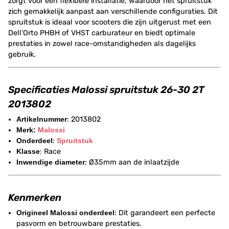
zorgt voor een flexibele installatie, waardoor het spruitstuk
zich gemakkelijk aanpast aan verschillende configuraties. Dit
spruitstuk is ideaal voor scooters die zijn uitgerust met een
Dell’Orto PHBH of VHST carburateur en biedt optimale
prestaties in zowel race-omstandigheden als dagelijks
gebruik.
Specificaties Malossi spruitstuk 26-30 2T
2013802
Artikelnummer
: 2013802
Merk:
Malossi
Onderdeel
:
Spruitstuk
Klasse
: Race
Inwendige diameter
: Ø35mm aan de inlaatzijde
Kenmerken
Origineel Malossi onderdeel
: Dit garandeert een perfecte
pasvorm en betrouwbare prestaties.