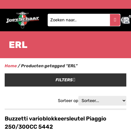
1
ERL
Home
/ Producten getagged “ERL”
FILTERS
Sorteer op
Buzzetti varioblokkeersleutel Piaggio
250/300CC 5442