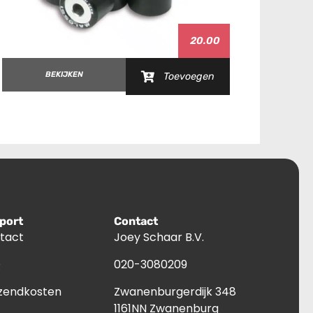
20.00
BEKIJKEN
Toevoegen
B
port
Contact
tact
Joey Schaar B.V.
Q
020-3080209
zendkosten
Zwanenburgerdijk 348
1161NN Zwanenburg