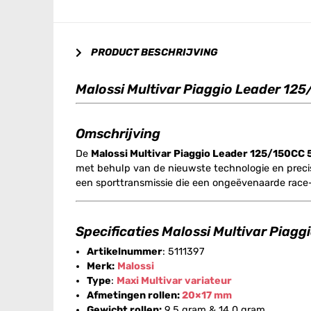
PRODUCT BESCHRIJVING
Malossi Multivar Piaggio Leader 12
Omschrijving
De
Malossi Multivar Piaggio Leader 125/150CC 
met behulp van de nieuwste technologie en precisi
een sporttransmissie die een ongeëvenaarde race-ac
Specificaties Malossi Multivar Piag
Artikelnummer
: 5111397
Merk:
Malossi
Type
:
Maxi Multivar variateur
Afmetingen rollen:
20×17 mm
Gewicht rollen:
9.5 gram & 14.0 gram.