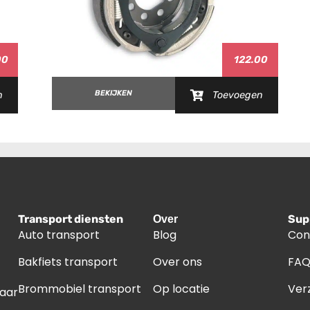
00
122.00
BEKIJKEN
n
Toevoegen
Transport diensten
Sup
Over
Auto transport
Blog
Con
Bakfiets transport
Over ons
FA
Brommobiel transport
Op locatie
Ver
naar