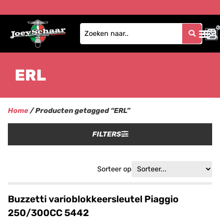
0
0
ERL
Home
/ Producten getagged “ERL”
FILTERS
Sorteer op
Buzzetti varioblokkeersleutel Piaggio
250/300CC 5442