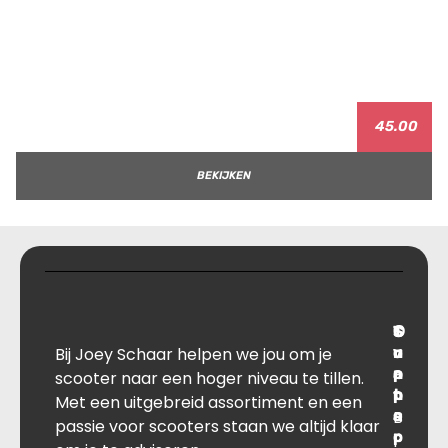
45.00
BEKIJKEN
T
S
C
O
Bij Joey Schaar helpen we jou om je
r
u
o
v
a
p
n
e
scooter naar een hoger niveau te tillen.
n
p
t
r
Met een uitgebreid assortiment en een
s
B
o
a
passie voor scooters staan we altijd klaar
p
r
c
l