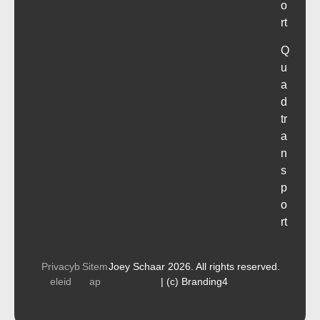
o
rt
Q
u
a
d
tr
a
n
s
p
o
rt
Privacyb
Sitem
Joey Schaar 2026. All rights reserved.
eleid
ap
| (c) Branding4