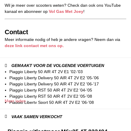
Wil je meer over scooters weten? Check dan ook ons YouTube
kanaal en abonneer op
Vol Gas Met Joey
!
Contact
Meer informatie nodig of heb je andere vragen? Neem dan via
deze link contact met ons op.
GEMAAKT VOOR DE VOLGENDE VOERTUIGEN
Piaggio Liberty 50 AIR 4T 2V E1 '02-'03
Piaggio Liberty Delivery 50 AIR 4T 2V E2 '05-'06
Piaggio Liberty Delivery 50 AIR 4T 2V E2 '06-'17
Piaggio Liberty RST 50 AIR 4T 2V E2 '04-'05
Piaggio Liberty RST 50 AIR 4T 2V E2 '05-'08
Meer laden
Piaggio Liberty Sport 50 AIR 4T 2V E2 '06-'08
Vespa ET4 50 AIR 4T 2V E1 '00-'04
Vespa LX 25km/h AIR 4T 2V E2 '10-'12
VAAK SAMEN VERKOCHT
Vespa LX 50 AIR 4T 2V E2 '05-'09
Vespa LX Touring 25km/h AIR 4T 2V E2 '11-'12