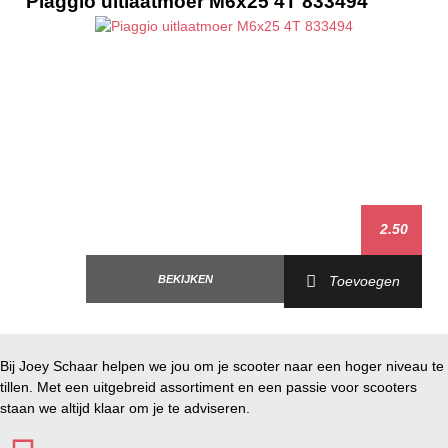
Piaggio uitlaatmoer M6x25 4T 833494
Vespa LXV 25km/h AIR 4T 2V E2 '12-'13
Vespa Primavera 25km/h AIR 4T 2V E2 '14-'17
Vespa S College 25km/h AIR 4T 2V E2 '10-'12
Vespa Sprint 25km/h AIR 4T 2V E2 '14-'17
2.50
BEKIJKEN
Toevoegen
Bij Joey Schaar helpen we jou om je scooter naar een hoger niveau te
tillen. Met een uitgebreid assortiment en een passie voor scooters
staan we altijd klaar om je te adviseren.