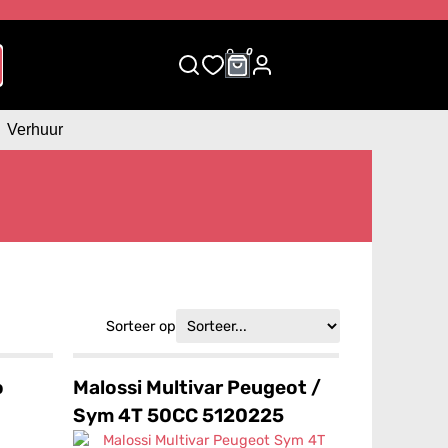
0
0
Verhuur
Sorteer op
o
Malossi Multivar Peugeot /
Sym 4T 50CC 5120225