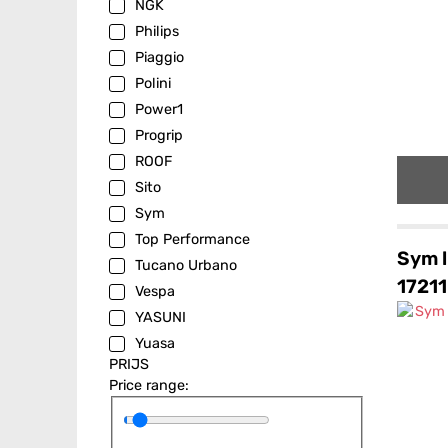
NGK
Philips
Piaggio
Polini
Power1
Progrip
ROOF
Sito
Sym
Top Performance
Sym l
Tucano Urbano
1721
Vespa
YASUNI
Yuasa
PRIJS
Price range: