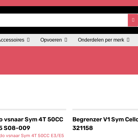
Accessoires
Opvoeren
Onderdelen per merk
o vsnaar Sym 4T 50CC
Begrenzer V1 Sym Cell
5 S08-009
321158