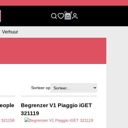
0
0
Verhuur
Sorteer op
eople
Begrenzer V1 Piaggio iGET
321119