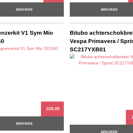
BEKIJKEN
BEKIJKEN
nzerkit V1 Sym Mio
Bitubo achterschokbre
60
Vespa Primavera / Spri
SC217YXB01
225.00
1
BEKIJKEN
BEKIJKEN