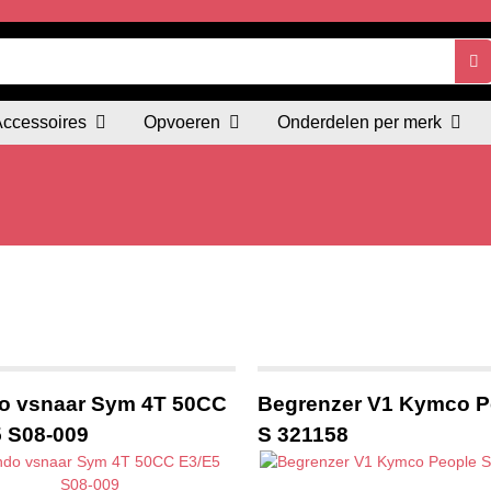
Accessoires
Opvoeren
Onderdelen per merk
o vsnaar Sym 4T 50CC
Begrenzer V1 Kymco P
 S08-009
S 321158