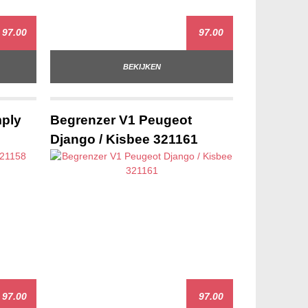
97.00
97.00
BEKIJKEN
ply
Begrenzer V1 Peugeot
Django / Kisbee 321161
97.00
97.00