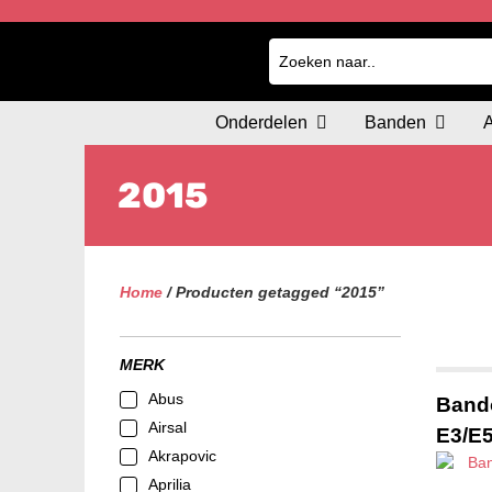
Onderdelen
Banden
2015
Home
/ Producten getagged “2015”
MERK
Abus
Band
Airsal
E3/E5
Akrapovic
Aprilia