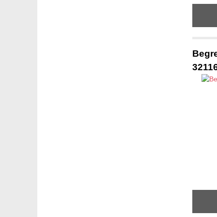
Begre
3211