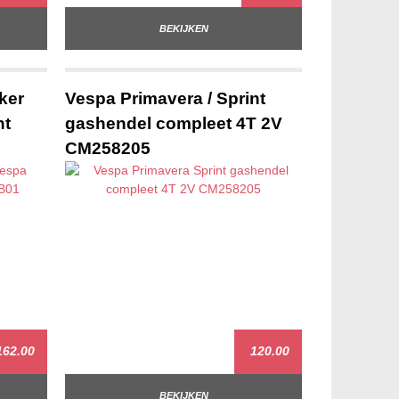
BEKIJKEN
ker
Vespa Primavera / Sprint
nt
gashendel compleet 4T 2V
CM258205
62.00
120.00
BEKIJKEN