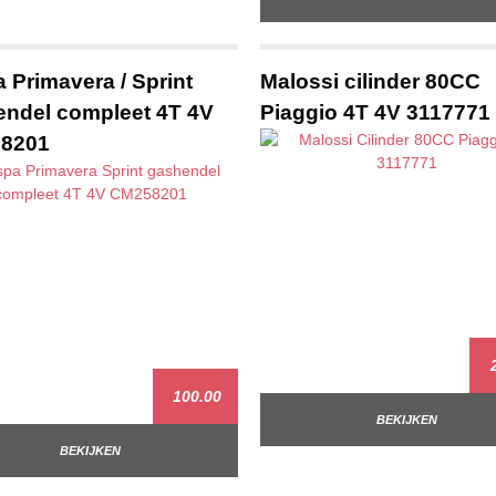
 Primavera / Sprint
Malossi cilinder 80CC
ndel compleet 4T 4V
Piaggio 4T 4V 3117771
8201
2
100.00
BEKIJKEN
BEKIJKEN