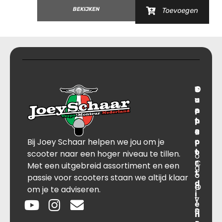
BEKIJKEN
Toevoegen
T
S
C
O
r
u
o
v
a
p
n
e
n
p
t
r
s
B
o
a
Bij Joey Schaar helpen we jou om je
p
r
c
l
o
t
t
scooter naar een hoger niveau te tillen.
o
r
C
J
Met een uitgebreid assortiment en een
g
t
o
o
passie voor scooters staan we altijd klaar
d
O
n
e
om je te adviseren.
i
v
t
y
e
e
a
S
n