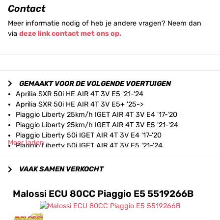
Contact
Meer informatie nodig of heb je andere vragen? Neem dan
via
deze link contact met ons op.
GEMAAKT VOOR DE VOLGENDE VOERTUIGEN
Aprilia SXR 50i HE AIR 4T 3V E5 '21-'24
Aprilia SXR 50i HE AIR 4T 3V E5+ '25->
Piaggio Liberty 25km/h IGET AIR 4T 3V E4 '17-'20
Piaggio Liberty 25km/h IGET AIR 4T 3V E5 '21-'24
Piaggio Liberty 50i IGET AIR 4T 3V E4 '17-'20
Meer laden
Piaggio Liberty 50i IGET AIR 4T 3V E5 '21-'24
Piaggio Liberty Corporate 50i IGET AIR 4T 3V E4 '18-'20
Piaggio Liberty Corporate 50i IGET AIR 4T 3V E5 '21-'23
VAAK SAMEN VERKOCHT
Piaggio Liberty RST 50i IGET AIR 4T 3V E5+ '25->
Piaggio Liberty Sport 25km/h IGET AIR 4T 3V E4 '17-'20
Malossi ECU 80CC Piaggio E5 5519266B
Piaggio Liberty Sport 25km/h IGET AIR 4T 3V E5 '21-'24
Piaggio Liberty Sport 50i IGET AIR 4T 3V E4 '17-'20
Piaggio Liberty Sport 50i IGET AIR 4T 3V E5 '21-'24