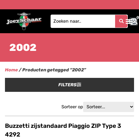
0
0
2002
Home
/ Producten getagged “2002”
FILTERS
Sorteer op
Buzzetti zijstandaard Piaggio ZIP Type 3
4292