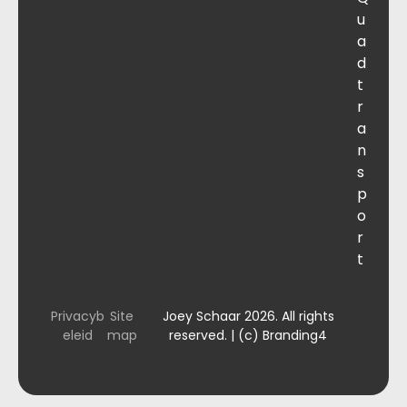
u
a
d
t
r
a
n
s
p
o
r
t
Privacyb
Site
Joey Schaar 2026. All rights
eleid
map
reserved. | (c) Branding4