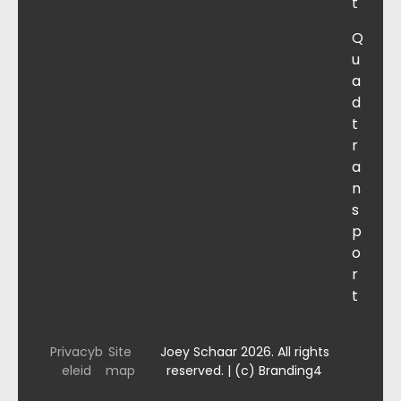
t
Q
u
a
d
t
r
a
n
s
p
o
r
t
Privacyb
Site
Joey Schaar 2026. All rights
eleid
map
reserved. | (c) Branding4