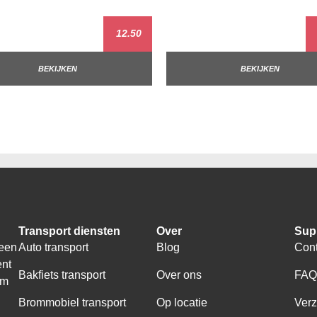
12.50
BEKIJKEN
BEKIJKEN
Transport diensten
Over
Sup
 een
Auto transport
Blog
Cont
ent
Bakfiets transport
Over ons
FA
om
Brommobiel transport
Op locatie
Ver