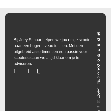
T
O
S
C
r
v
u
o
Bij Joey Schaar helpen we jou om je scooter
a
e
p
n
naar een hoger niveau te tillen. Met een
n
r
p
t
uitgebreid assortiment en een passie voor
s
o
a
B
scooters staan we altijd klaar om je te
p
r
c
l
adviseren.
o
t
t
o
r
C
J
g
t
o
o
d
O
n
e
i
v
t
y
e
e
a
S
n
r
ct
c
s
o
h
t
F