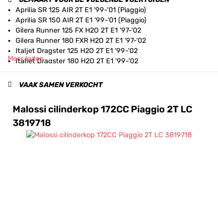
Aprilia SR 125 AIR 2T E1 '99-'01 (Piaggio)
Aprilia SR 150 AIR 2T E1 '99-'01 (Piaggio)
Gilera Runner 125 FX H2O 2T E1 '97-'02
Gilera Runner 180 FXR H2O 2T E1 '97-'02
Italjet Dragster 125 H2O 2T E1 '99-'02
Meer laden
Italjet Dragster 180 H2O 2T E1 '99-'02
Piaggio Hexagon 125 H2O 2T '94-'98
Piaggio Hexagon 150 H2O 2T '94-'98
VAAK SAMEN VERKOCHT
Piaggio Hexagon LX 125 H2O 2T E1 '98-'00
Piaggio Hexagon LXT 180 H2O 2T E1 '99-'00
Malossi cilinderkop 172CC Piaggio 2T LC
Piaggio Skipper 125 AIR 2T '94-'97
3819718
Piaggio Skipper 150 AIR 2T '94-'97
Piaggio Skipper LX 125 AIR 2T E1 '98-'99
Piaggio Skipper LX 150 AIR 2T E1 '98-'99
Piaggio Typhoon 125 AIR 2T '95-'97
Piaggio Typhoon X 125 AIR 2T E1 '98-'00
Piaggio Typhoon XR 125 AIR 2T E1 '01-'03