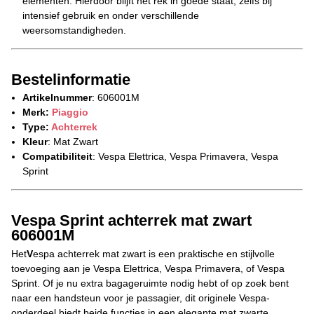
elementen. Hierdoor blijft het rek in goede staat, zelfs bij
intensief gebruik en onder verschillende
weersomstandigheden.
Bestelinformatie
Artikelnummer
: 606001M
Merk:
Piaggio
Type:
Achterrek
Kleur
: Mat Zwart
Compatibiliteit
: Vespa Elettrica, Vespa Primavera, Vespa
Sprint
Vespa Sprint achterrek mat zwart
606001M
Het
V
espa achterrek mat zwart is een praktische en stijlvolle
toevoeging aan je Vespa Elettrica, Vespa Primavera, of Vespa
Sprint. Of je nu extra bagageruimte nodig hebt of op zoek bent
naar een handsteun voor je passagier, dit originele Vespa-
onderdeel biedt beide functies in een elegante mat zwarte