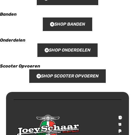
Banden
SHOP BANDEN
Onderdelen
SHOP ONDERDELEN
Scooter Opvoeren
SHOP SCOOTER OPVOEREN
T
S
C
O
r
u
o
v
a
p
n
e