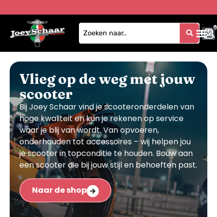
0
1
Vlieg op de weg met jouw
scooter
Bij Joey Schaar vind je scooteronderdelen van
hoge kwaliteit en kun je rekenen op service
waar je blij van wordt. Van opvoeren,
onderhouden tot accessoires – wij helpen jou
je scooter in topconditie te houden. Bouw aan
een scooter die bij jouw stijl en behoeften past.
Naar de shop