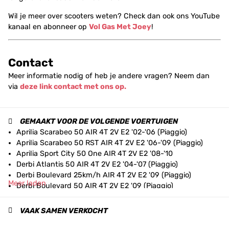
Wil je meer over scooters weten? Check dan ook ons YouTube
kanaal en abonneer op
Vol Gas Met Joey
!
Contact
Meer informatie nodig of heb je andere vragen? Neem dan
via
deze link contact met ons op.
GEMAAKT VOOR DE VOLGENDE VOERTUIGEN
Aprilia Scarabeo 50 AIR 4T 2V E2 '02-'06 (Piaggio)
Aprilia Scarabeo 50 RST AIR 4T 2V E2 '06-'09 (Piaggio)
Aprilia Sport City 50 One AIR 4T 2V E2 '08-'10
Derbi Atlantis 50 AIR 4T 2V E2 '04-'07 (Piaggio)
Derbi Boulevard 25km/h AIR 4T 2V E2 '09 (Piaggio)
Meer laden
Derbi Boulevard 50 AIR 4T 2V E2 '09 (Piaggio)
Italjet Jet-Set 50 AIR 4T 2V E2 '04 (Piaggio)
Italjet Torpedo 50 AIR 4T 2V E2 '04 (Piaggio)
VAAK SAMEN VERKOCHT
Malaguti Centro 50 AIR 4T 2V E2 '08-'11 (Piaggio)
Malaguti Ciak 50 Master AIR 4T 2V E2 '06-'11 (Piaggio)