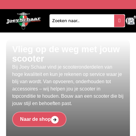
1
Vlieg op de weg met jouw
scooter
Bij Joey Schaar vind je scooteronderdelen van
hoge kwaliteit en kun je rekenen op service waar je
blij van wordt. Van opvoeren, onderhouden tot
accessoires – wij helpen jou je scooter in
topconditie te houden. Bouw aan een scooter die bij
jouw stijl en behoeften past.
Naar de shop