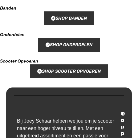
Banden
SHOP BANDEN
Onderdelen
SHOP ONDERDELEN
Scooter Opvoeren
SHOP SCOOTER OPVOEREN
T
O
S
C
r
v
u
o
Bij Joey Schaar helpen we jou om je scooter
a
e
p
n
naar een hoger niveau te tillen. Met een
n
r
p
t
uitgebreid assortiment en een passie voor