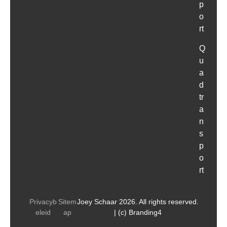
p
o
rt
Q
u
a
d
tr
a
n
s
p
o
rt
Privacyb
Sitem
Joey Schaar 2026. All rights reserved.
eleid
ap
| (c) Branding4