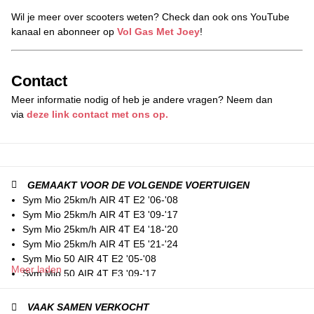
Wil je meer over scooters weten? Check dan ook ons YouTube
kanaal en abonneer op
Vol Gas Met Joey
!
Contact
Meer informatie nodig of heb je andere vragen? Neem dan
via
deze link contact met ons op.
GEMAAKT VOOR DE VOLGENDE VOERTUIGEN
Sym Mio 25km/h AIR 4T E2 '06-'08
Sym Mio 25km/h AIR 4T E3 '09-'17
Sym Mio 25km/h AIR 4T E4 '18-'20
Sym Mio 25km/h AIR 4T E5 '21-'24
Sym Mio 50 AIR 4T E2 '05-'08
Meer laden
Sym Mio 50 AIR 4T E3 '09-'17
Sym Mio 50i AIR 4T E4 '18-'20
Sym Mio 50i AIR 4T E5 '21-'24
VAAK SAMEN VERKOCHT