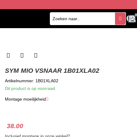
0
0
SYM MIO VSNAAR 1B01XLA02
Artikelnummer: 1B01XLA02
Dit product is op voorraad
Montage moeilijkheid
★
★
★
38.00
Inclusief montage in onze winkel?