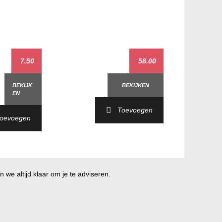
7.50
58.00
BEKIJK
BEKIJKEN
EN
Toevoegen
oevoegen
 we altijd klaar om je te adviseren.