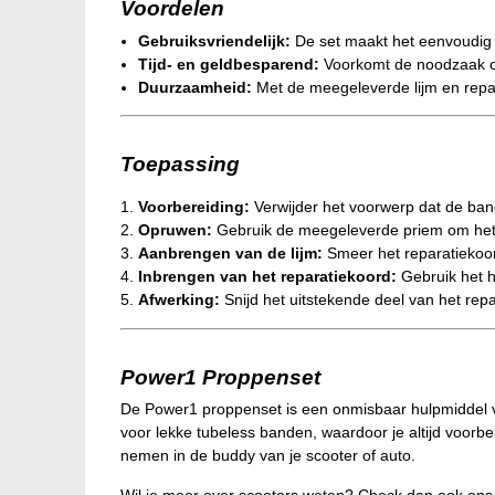
Voordelen
Gebruiksvriendelijk:
De set maakt het eenvoudig o
Tijd- en geldbesparend:
Voorkomt de noodzaak om 
Duurzaamheid:
Met de meegeleverde lijm en repar
Toepassing
Voorbereiding:
Verwijder het voorwerp dat de band
Opruwen:
Gebruik de meegeleverde priem om het g
Aanbrengen van de lijm:
Smeer het reparatiekoor
Inbrengen van het reparatiekoord:
Gebruik het h
Afwerking:
Snijd het uitstekende deel van het rep
Power1 Proppenset
De Power1 proppenset is een onmisbaar hulpmiddel voo
voor lekke tubeless banden, waardoor je altijd voorb
nemen in de buddy van je scooter of auto.
Wil je meer over scooters weten? Check dan ook on