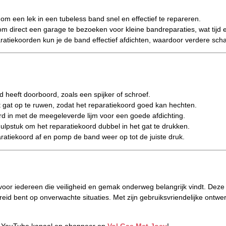
m een lek in een tubeless band snel en effectief te repareren.
direct een garage te bezoeken voor kleine bandreparaties, wat tijd 
atiekoorden kun je de band effectief afdichten, waardoor verdere sc
 heeft doorboord, zoals een spijker of schroef.
at op te ruwen, zodat het reparatiekoord goed kan hechten.
d in met de meegeleverde lijm voor een goede afdichting.
ulpstuk om het reparatiekoord dubbel in het gat te drukken.
aratiekoord af en pomp de band weer op tot de juiste druk.
r iedereen die veiligheid en gemak onderweg belangrijk vindt. Deze re
ereid bent op onverwachte situaties. Met zijn gebruiksvriendelijke ont
s YouTube kanaal en abonneer op
Vol Gas Met Joey
!