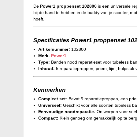
De
Power1 proppenset 102800
is een universele re
bij de hand te hebben in de buddy van je scooter, mot
hoeft.
Specificaties Power1 proppenset 10
Artikelnummer:
102800
Merk:
Power1
Type:
Banden nood reparatieset voor tubeless ba
Inhoud:
5 reparatieproppen, priem, lijm, hulpstuk vo
Kenmerken
Compleet set:
Bevat 5 reparatieproppen, een prie
Universeel:
Geschikt voor alle soorten tubeless ba
Eenvoudige noodreparatie:
Ontworpen voor snel g
Compact:
Klein genoeg om gemakkelijk op te bergen