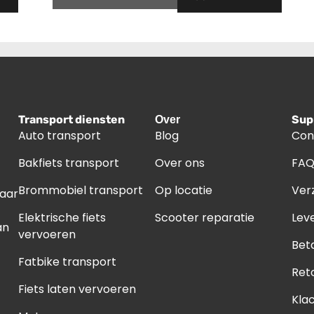
Transport diensten
Sup
Over
Auto transport
Blog
Con
Bakfiets transport
Over ons
FA
Brommobiel transport
Op locatie
Ver
naar
Elektrische fiets
Scooter reparatie
Leve
an
vervoeren
Bet
Fatbike transport
Ret
Fiets laten vervoeren
Kla