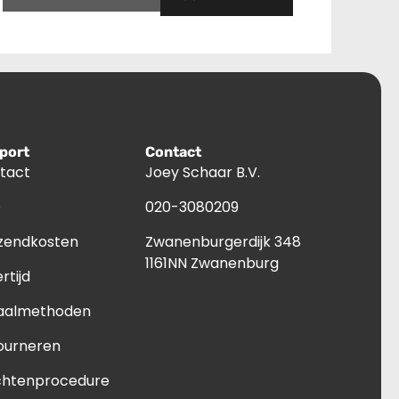
port
Contact
tact
Joey Schaar B.V.
Q
020-3080209
zendkosten
Zwanenburgerdijk 348
1161NN Zwanenburg
rtijd
aalmethoden
ourneren
chtenprocedure