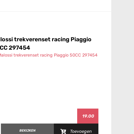
lossi trekverenset racing Piaggio
Malossi t
CC 297454
19.00
B
BEKIJKEN
Toevoegen