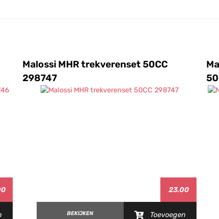
Malossi MHR trekverenset 50CC
Ma
298747
50
00
23.00
BEKIJKEN
n
Toevoegen