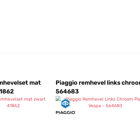
06
1
mhevelset mat
Piaggio remhevel links chro
41862
564683