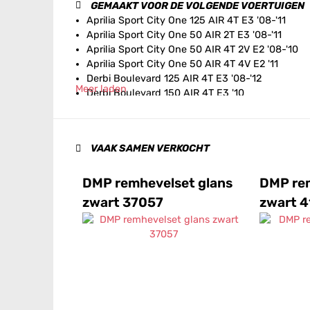
GEMAAKT VOOR DE VOLGENDE VOERTUIGEN
Aprilia Sport City One 125 AIR 4T E3 '08-'11
Aprilia Sport City One 50 AIR 2T E3 '08-'11
Aprilia Sport City One 50 AIR 4T 2V E2 '08-'10
Aprilia Sport City One 50 AIR 4T 4V E2 '11
Derbi Boulevard 125 AIR 4T E3 '08-'12
Meer laden
Derbi Boulevard 150 AIR 4T E3 '10
Gilera Runner Pure Jet RST 50i H2O 2T E2 '05-'
Gilera Runner Pure Jet RST 50i H2O 2T E2 '10-'1
Gilera Runner Pure Jet ST 50i H2O 2T E2 '08
VAAK SAMEN VERKOCHT
Gilera Runner SP RST 50 H2O 2T E2 '05-'06
Gilera Runner SP RST 50 H2O 2T E2 '07
Gilera Runner SP RST 50 H2O 2T E2 '08-'09
DMP remhevelset glans
DMP re
Gilera Runner SP RST 50 H2O 2T E2 '10-'17
zwart 37057
zwart 
Gilera Runner ST 125 H2O 4T E3 '08-'13
Gilera Runner ST 200 H2O 4T E3 '08-'11
Gilera Runner VX 125 H2O 4T E2 '05-'06
Gilera Runner VX 125 H2O 4T E3 '06-'07
Gilera Runner VXR 180 H2O 4T E3 '06
Gilera Runner VXR 200 H2O 4T E2 '05-'06
Gilera Stalker 50 AIR 2T E2 '05-'11