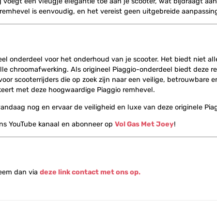
voegt een vleugje elegantie toe aan je scooter, wat bijdraagt aan ee
remhevel is eenvoudig, en het vereist geen uitgebreide aanpassin
el onderdeel voor het onderhoud van je scooter. Het biedt niet al
volle chroomafwerking. Als origineel Piaggio-onderdeel biedt deze
or scooterrijders die op zoek zijn naar een veilige, betrouwbare e
verkeert met deze hoogwaardige Piaggio remhevel.
ndaag nog en ervaar de veiligheid en luxe van deze originele Pia
ons YouTube kanaal en abonneer op
Vol Gas Met Joey
!
Neem dan via
deze link contact met ons op.