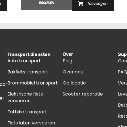
BEKIJKEN
n
Toevoegen
Transport diensten
Sup
Over
Auto transport
Blog
Con
Bakfiets transport
Over ons
FA
Brommobiel transport
Op locatie
Ver
naar
Elektrische fiets
Scooter reparatie
Leve
an
vervoeren
Bet
Fatbike transport
Ret
Fiets laten vervoeren