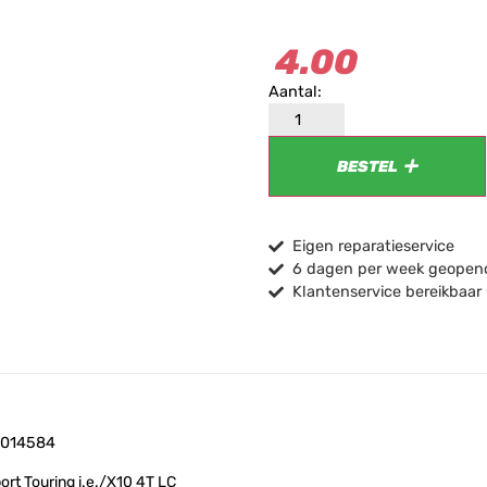
4.00
BESTEL
Eigen reparatieservice
6 dagen per week geopend
Klantenservice bereikbaar
 B014584
rt Touring i.e./​X10 4T LC