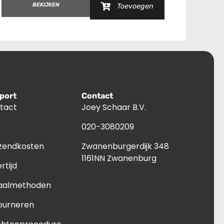
BEKIJKEN
B
Toevoegen
port
Contact
tact
Joey Schaar B.V.
Q
020-3080209
zendkosten
Zwanenburgerdijk 348
1161NN Zwanenburg
rtijd
aalmethoden
ourneren