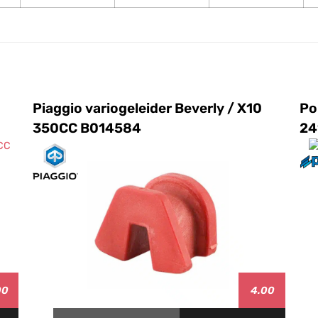
Piaggio variogeleider Beverly / X10
Po
350CC B014584
24
00
4.00