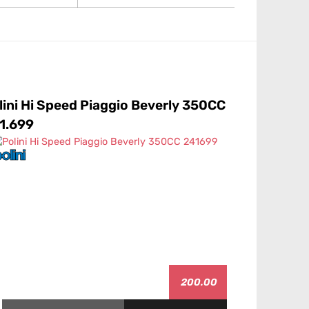
lini Hi Speed Piaggio Beverly 350CC
Malossi Mu
1.699
350/400C
200.00