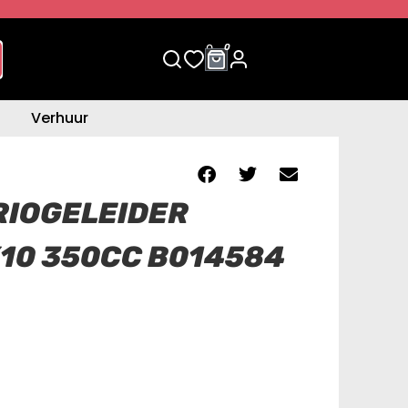
0
0
Verhuur
RIOGELEIDER
X10 350CC B014584