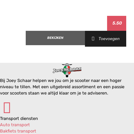
Gilera Runner 200 VXR H2O 4T E3 '06-'07
Gilera Runner 50 SP RST H2O 2T E2 '05-'06
Gilera Runner 50 SP RST H2O 2T E2 '07
Gilera Runner 50 SP RST H2O 2T E2 '08-'09
5.50
Gilera Runner 50 SP RST H2O 2T E2 '10-'17
Gilera Runner 50i RST H2O 2T E2 '05-'06 (Pure Jet)
BEKIJKEN
Gilera Runner 50i RST H2O 2T E2 '10-'11 (Pure Jet)
Toevoegen
Gilera Runner 50i ST H2O 2T E2 '08 (Pure Jet)
Gilera Storm 50 AIR 2T E2 '07
Piaggio Fly 100 AIR 4T 2V E2 '06-'07
Piaggio Fly 100 AIR 4T 2V E2 '08-'14
Piaggio Fly 125 AIR 4T 2V E2 '04-'07
Piaggio Fly 125 AIR 4T 2V E3 '07-'11
Bij Joey Schaar helpen we jou om je scooter naar een hoger
Piaggio Fly 150 AIR 4T 2V E2 '04-'07
niveau te tillen. Met een uitgebreid assortiment en een passie
Piaggio Fly 150 AIR 4T 2V E3 '07-'12
voor scooters staan we altijd klaar om je te adviseren.
Piaggio Fly 25km/h AIR 2T E2 '05
Piaggio Fly 25km/h AIR 4T 2V E2 '08-'11
Piaggio Fly 50 AIR 2T E2 '04-'07
Piaggio Fly 50 AIR 2T E2 '10-'11
Transport diensten
Piaggio Fly 50 AIR 4T 2V E2 '04-'06
Auto transport
Piaggio Fly 50 AIR 4T 2V E2 '07-'09
Bakfiets transport
Piaggio Fly 50 AIR 4T 4V E2 '11