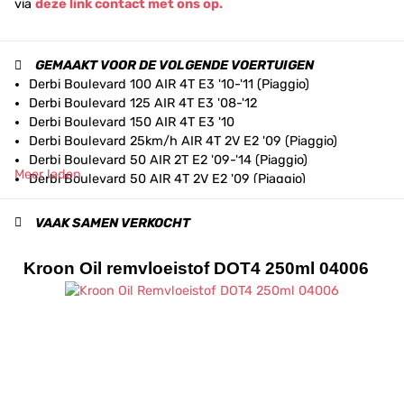
via
deze link contact met ons op.
GEMAAKT VOOR DE VOLGENDE VOERTUIGEN
Derbi Boulevard 100 AIR 4T E3 '10-'11 (Piaggio)
Derbi Boulevard 125 AIR 4T E3 '08-'12
Derbi Boulevard 150 AIR 4T E3 '10
Derbi Boulevard 25km/h AIR 4T 2V E2 '09 (Piaggio)
Derbi Boulevard 50 AIR 2T E2 '09-'14 (Piaggio)
Meer laden
Derbi Boulevard 50 AIR 4T 2V E2 '09 (Piaggio)
Gilera Runner 125 FX H2O 2T E1 '97-'02
Gilera Runner 125 ST H2O 4T E3 '08-'16
VAAK SAMEN VERKOCHT
Gilera Runner 125 VX H2O 4T E1 '99-'02
Gilera Runner 125 VX H2O 4T E2 '03-'04
Kroon Oil remvloeistof DOT4 250ml 04006
Gilera Runner 125 VX H2O 4T E2 '05-'06
Gilera Runner 125 VX H2O 4T E3 '06-'07
Gilera Runner 180 FXR H2O 2T E1 '97-'02
Gilera Runner 180 VXR H2O 4T E1 '02-'04
Gilera Runner 200 ST H2O 4T E3 '08-'11
Gilera Runner 200 VXR H2O 4T E1 '02-04
Gilera Runner 200 VXR H2O 4T E2 '05-'06