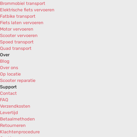
Brommobiel transport
Piaggio Liberty Corporate 125i IGET AIR 4T 3V E4 '17-'19
Elektrische fiets vervoeren
Piaggio Liberty Corporate 125i IGET AIR 4T 3V E5 '21->
Fatbike transport
Piaggio Liberty Corporate 50i IGET AIR 4T 3V E4 '18-'20
Fiets laten vervoeren
Piaggio Liberty MOC 125 AIR 4T 2V E3 '09-'12
Motor vervoeren
Piaggio Liberty MOC 150 AIR 4T 2V E3 '09-'13
Scooter vervoeren
Piaggio Liberty MOC 50 AIR 2T E2 '09-'13
Spoed transport
Piaggio Liberty MOC 50 AIR 4T 2V E2 '09-'16
Quad transport
Piaggio Liberty PTT 125i AIR 4T 2V E3 '12-'13
Over
Piaggio NRG Power 50i Pure Jet H2O 2T E2 '04-'11
Blog
Piaggio NRG Power DD 50 H2O 2T E2 '04-'06
Over ons
Piaggio NRG Power DD 50 H2O 2T E2 '07-'17
Op locatie
Piaggio NRG Power DD 50 H2O 2T E4 '18-'20
Scooter reparatie
Piaggio NRG Power DT 50 AIR 2T E2 '04-'06
Support
Piaggio NRG Power DT 50 AIR 2T E2 '07-'15
Contact
Piaggio Typhoon 50 AIR 2T E2 '06-'11
FAQ
Vespa Granturismo 125 L H2O 4T E2 '03-'05
Verzendkosten
Vespa Granturismo 125 L H2O 4T E3 '06
Levertijd
Vespa Granturismo 200 L H2O 4T E2 '03-'05
Betaalmethoden
Vespa Granturismo 200 L H2O 4T E2 '06-'08
Retourneren
Vespa GTS 125 H2O 4T E3 '07-'12
Klachtenprocedure
Vespa GTS 250i H2O 4T E3 '05-'13