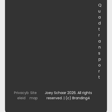
Q
u
a
d
t
r
a
n
s
p
o
r
t
Privacyb
Site
Joey Schaar 2026. All rights
eleid
map
reserved. | (c) Branding4