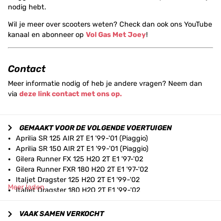
nodig hebt.
Wil je meer over scooters weten? Check dan ook ons YouTube
kanaal en abonneer op
Vol Gas Met Joey
!
Contact
Meer informatie nodig of heb je andere vragen? Neem dan
via
deze link contact met ons op.
GEMAAKT VOOR DE VOLGENDE VOERTUIGEN
Aprilia SR 125 AIR 2T E1 '99-'01 (Piaggio)
Aprilia SR 150 AIR 2T E1 '99-'01 (Piaggio)
Gilera Runner FX 125 H2O 2T E1 '97-'02
Gilera Runner FXR 180 H2O 2T E1 '97-'02
Italjet Dragster 125 H2O 2T E1 '99-'02
Meer laden
Italjet Dragster 180 H2O 2T E1 '99-'02
Piaggio Hexagon 125 H2O 2T '94-'98
Piaggio Hexagon 150 H2O 2T '94-'98
VAAK SAMEN VERKOCHT