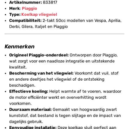
Artikelnummer:
833817
Merk
:
Piaggio
Type:
Koelkap
vliegwiel
Compatibiliteit:
2-takt 50cc modellen van Vespa, Aprilia,
Derbi, Gilera, Italjet en Piaggio
Kenmerken
Origineel Piaggio-onderdeel:
Ontworpen door Piaggio,
wat zorgt voor een naadloze integratie en uitstekende
kwaliteit.
Bescherming van het vliegwiel:
Voorkomt dat vuil, stof
en andere deeltjes het vliegwiel of de ontsteking
beschadigen.
Effectieve koeling:
Helpt warmte af te voeren, waardoor
de motor efficiënter werkt en oververhitting wordt
voorkomen.
Duurzaam materiaal:
Gemaakt van hoogwaardig zwart
kunststof, dat bestand is tegen slijtage en de impact van
dagelijks gebruik.
Eenvoudige installatie:
Deze koelkap sluit perfect aan