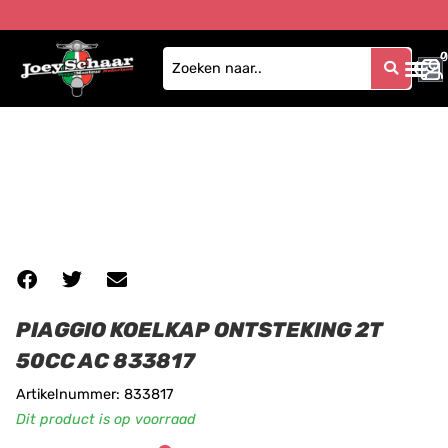
0
0
PIAGGIO KOELKAP ONTSTEKING 2T
50CC AC 833817
Artikelnummer: 833817
Dit product is op voorraad