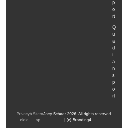
p
o
rt
Q
u
a
d
tr
a
n
s
p
o
rt
Privacyb
Sitem
Joey Schaar 2026. All rights reserved.
eleid
ap
| (c) Branding4