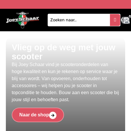
1
Vlieg op de weg met jouw
scooter
Bij Joey Schaar vind je scooteronderdelen van
hoge kwaliteit en kun je rekenen op service waar je
blij van wordt. Van opvoeren, onderhouden tot
accessoires – wij helpen jou je scooter in
topconditie te houden. Bouw aan een scooter die bij
jouw stijl en behoeften past.
Naar de shop