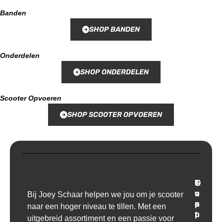
Banden
SHOP BANDEN
Onderdelen
SHOP ONDERDELEN
Scooter Opvoeren
SHOP SCOOTER OPVOEREN
T
O
S
C
r
v
u
o
Bij Joey Schaar helpen we jou om je scooter
a
e
p
n
naar een hoger niveau te tillen. Met een
n
r
p
t
uitgebreid assortiment en een passie voor