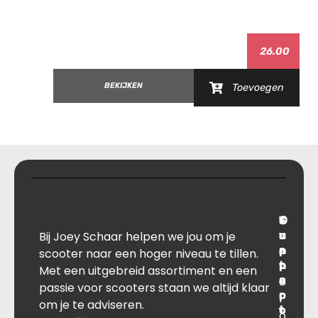
26.00
BEKIJKEN
Toevoegen
T
S
C
O
Bij Joey Schaar helpen we jou om je
r
u
o
v
a
p
n
e
scooter naar een hoger niveau te tillen.
n
p
t
r
Met een uitgebreid assortiment en een
s
B
o
a
passie voor scooters staan we altijd klaar
p
r
c
l
om je te adviseren.
o
t
t
o