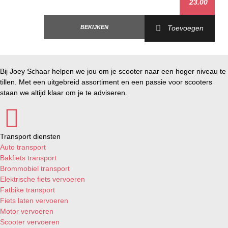
23.00
Vespa Sprint 25km/h IGET AIR 4T 3V E5+ '24->
Vespa Sprint 50 AIR 4T 4V E2 '14-'17
Vespa Sprint 50i IGET AIR 4T 3V E4 '17-'20
BEKIJKEN
Toevoegen
Vespa Sprint 50i IGET AIR 4T 3V E5 '20-'23
Vespa Sprint 50i IGET AIR 4T 3V E5+ '24->
Bij Joey Schaar helpen we jou om je scooter naar een hoger niveau te
tillen. Met een uitgebreid assortiment en een passie voor scooters
staan we altijd klaar om je te adviseren.
Transport diensten
Auto transport
Bakfiets transport
Brommobiel transport
Elektrische fiets vervoeren
Fatbike transport
Fiets laten vervoeren
Motor vervoeren
Scooter vervoeren